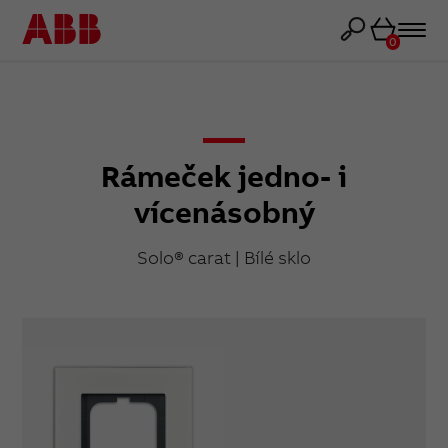
Košík
0
Rámeček jedno- i
vícenásobný
Solo® carat | Bílé sklo