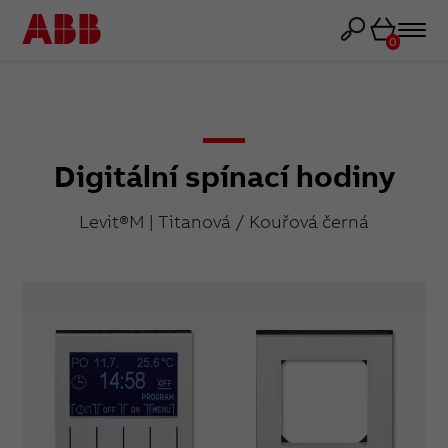
Košík
0
Digitální spínací hodiny
Levit®M | Titanová / Kouřová černá