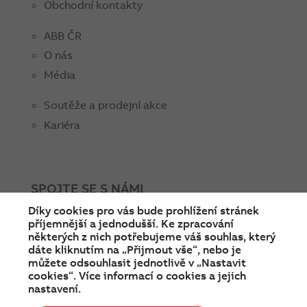
Obchodní kontakty
ABB ČR
O nás
Média
Soutěže a prodejní akce
Kariéra
SPOJTE SE S NÁMI
Díky cookies pro vás bude prohlížení stránek
facebook
instagram
Linkedin
twitter
youtube
příjemnější a jednodušší. Ke zpracování
některých z nich potřebujeme váš souhlas, který
dáte kliknutím na „Přijmout vše“, nebo je
můžete odsouhlasit jednotlivě v „Nastavit
cookies“. Více informací o cookies a jejich
nastavení.