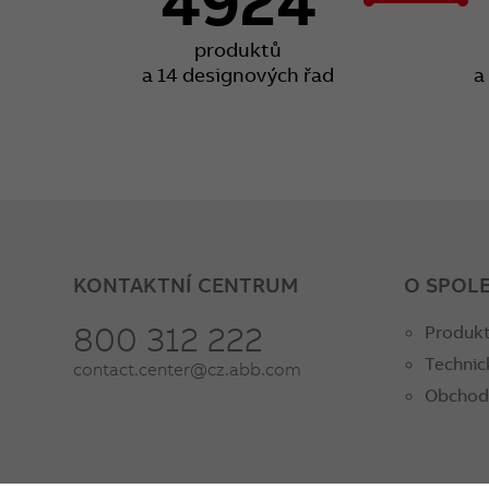
4924
produktů
a 14 designových řad
a
KONTAKTNÍ CENTRUM
O SPOL
800 312 222
Produkt
Technic
contact.center@cz.abb.com
Obchod