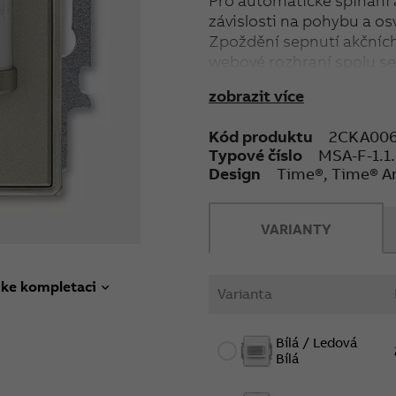
Pro automatické spínání
závislosti na pohybu a os
Zpoždění sepnutí akčních
webové rozhraní spolu 
Připojení ke sběrnici AB
zobrazit více
Napětí sběrnice: 24 V DC
Výstup: 1× zapínací konta
Kód produktu
2CKA006
Jmenovité hodnoty: 10 A /
Typové číslo
MSA-F-1.1.
Dosah: čelně 6 m, bočně 
Design
Time®, Time® A
Detekční úhel: 180°
Nastavení intenzity okolníh
Montážní výška: 1,1 m - 1
VARIANTY
Stupeň krytí: IP 20. Praco
Rozměry: (v × š × h): 71 ×
Montážní hloubka: 32 m
 ke kompletaci
Varianta
Montážní poloha: svislá
Bílá / Ledová
Bílá