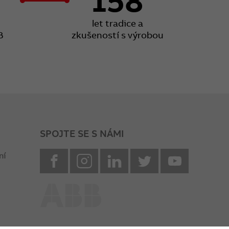
158
let tradice a
B
zkušeností s výrobou
SPOJTE SE S NÁMI
facebook
instagram
Linkedin
twitter
youtube
ní