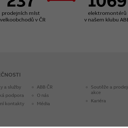
237
1069
prodejních míst
elektromontérů
 velkoobchodů v ČR
v našem klubu AB
EČNOSTI
y a služby
ABB ČR
Soutěže a prodej
akce
ká podpora
O nás
Kariéra
ní kontakty
Média