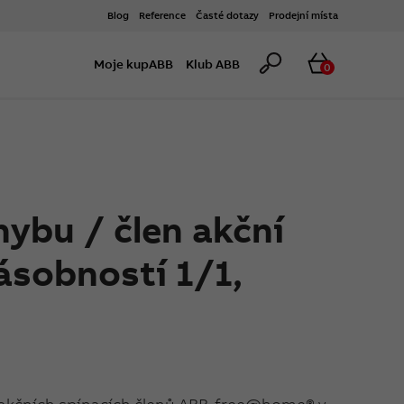
Blog
Reference
Časté dotazy
Prodejní místa
Hledat
Košík
Moje kupABB
Klub ABB
0
ybu / člen akční
ásobností 1/1,