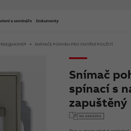
olení a semináře
Dokumenty
B-FREE@HOME®
SNÍMAČE POHYBU PRO VNITŘNÍ POUŽITÍ
Snímač poh
spínací s n
zapuštěný