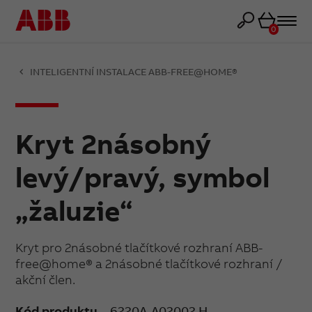
Košík
0
INTELIGENTNÍ INSTALACE ABB-FREE@HOME®
Kryt 2násobný
levý/pravý, symbol
„žaluzie“
Kryt pro 2násobné tlačítkové rozhraní ABB-
free@home® a 2násobné tlačítkové rozhraní /
akční člen.
Kód produktu
6220A-A02002 H