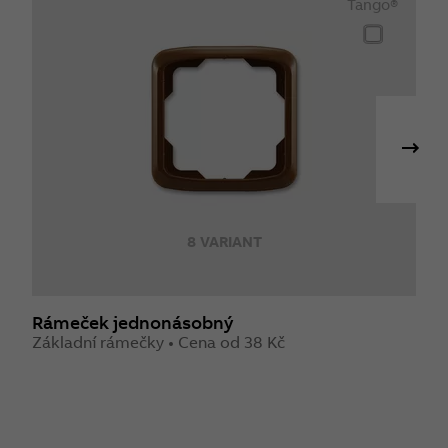
Tango®
8 VARIANT
Rámeček jednonásobný
R
Základní rámečky • Cena od 38 Kč
S