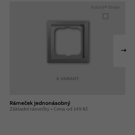
Future® linear
6 VARIANT
Rámeček jednonásobný
R
Základní rámečky • Cena od 149 Kč
S