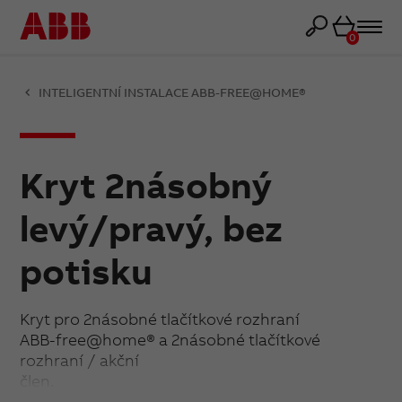
Košík
0
INTELIGENTNÍ INSTALACE ABB-FREE@HOME®
Kryt 2násobný
levý/pravý, bez
potisku
Kryt pro 2násobné tlačítkové rozhraní
ABB-free@home® a 2násobné tlačítkové
rozhraní / akční
člen.
Imitace kovu nástřikem na plastu. Skutečný kov