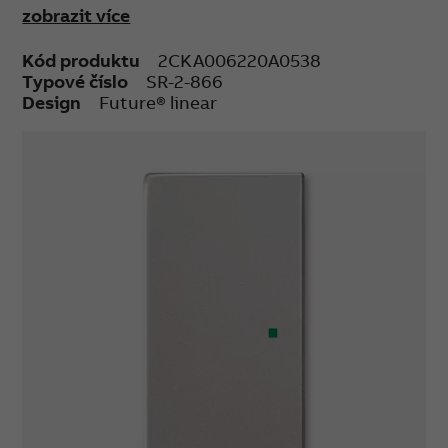
zobrazit více
a imitace kovu se mohou vzhledově lišit.
Kód produktu
2CKA006220A0538
Typové číslo
SR-2-866
Design
Future® linear