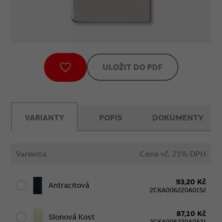
ULOŽIT DO PDF
VARIANTY
POPIS
DOKUMENTY
Varianta
Cena vč. 21% DPH
93,20 Kč
Antracitová
2CKA006220A0152
87,10 Kč
Slonová Kost
2CKA006220A0521