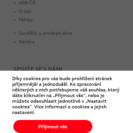
ABB ČR
O nás
Média
Soutěže a prodejní akce
Kariéra
SPOJTE SE S NÁMI
Díky cookies pro vás bude prohlížení stránek
facebook
instagram
Linkedin
twitter
youtube
příjemnější a jednodušší. Ke zpracování
některých z nich potřebujeme váš souhlas, který
dáte kliknutím na „Přijmout vše“, nebo je
můžete odsouhlasit jednotlivě v „Nastavit
cookies“. Více informací o cookies a jejich
nastavení.
Přijmout vše
© Copyright 2026 ABB
Podmínky používání