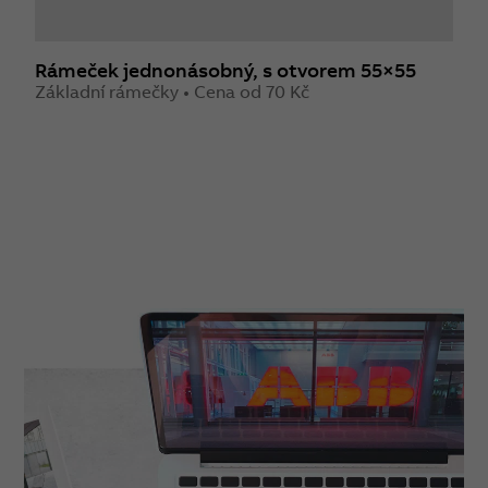
Rámeček jednonásobný, s otvorem 55×55
R
Základní rámečky • Cena od 70 Kč
S