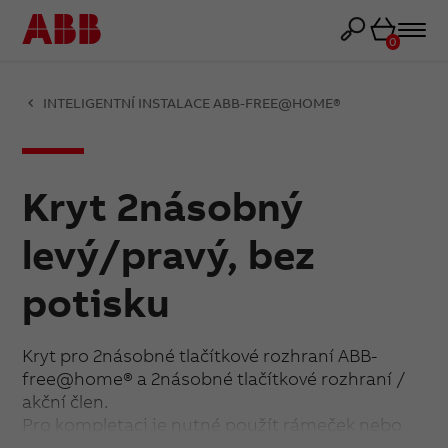
Košík
0
INTELIGENTNÍ INSTALACE ABB-FREE@HOME®
Kryt 2násobný
levý/pravý, bez
potisku
Kryt pro 2násobné tlačítkové rozhraní ABB-
free@home® a 2násobné tlačítkové rozhraní /
akční člen.
Pro kompletaci je nutné použít rámeček nebo
kryt rámečku s otvorem 55×55 mm.