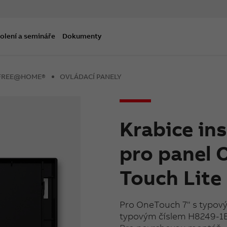
olení a semináře
Dokumenty
B-FREE@HOME®
OVLÁDACÍ PANELY
Krabice in
pro panel 
Touch Lite 
Pro OneTouch 7" s typový
typovým číslem H8249-1B