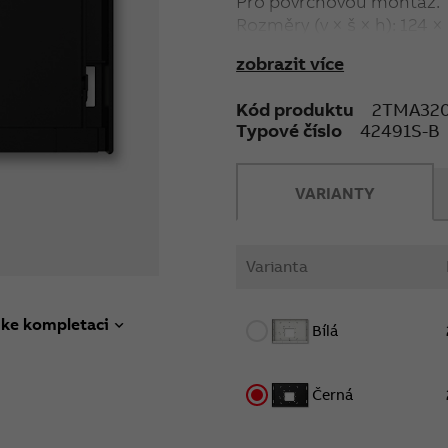
Pro povrchovou montáž.
Rozměry (v × š × h): 124 ×
zobrazit více
Detailní informace o výr
Kód produktu
2TMA320
Typové číslo
42491S-B
VARIANTY
Varianta
 ke kompletaci
Bílá
Černá