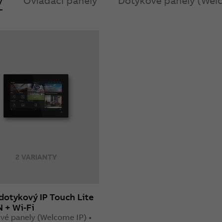
y
Ovládací panely
Dotykové panely (Wel
2 VARIANTY
dotykový IP Touch Lite
N + Wi-Fi
vé panely (Welcome IP) •