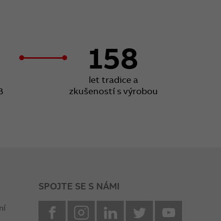
158
let tradice a
B
zkušeností s výrobou
SPOJTE SE S NÁMI
facebook
instagram
Linkedin
twitter
youtube
ní