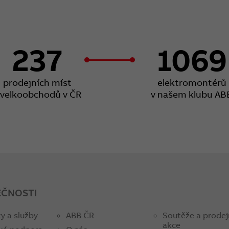
237
1069
prodejních míst
elektromontérů
 velkoobchodů v ČR
v našem klubu AB
EČNOSTI
y a služby
ABB ČR
Soutěže a prodej
akce