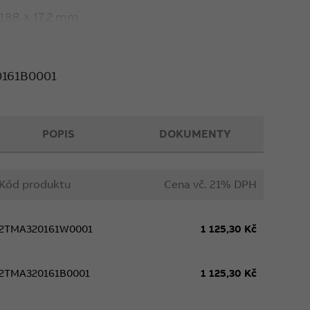
 188 × 17,2 mm
obku
161B0001
POPIS
DOKUMENTY
Kód produktu
Cena vč. 21% DPH
2TMA320161W0001
1 125,30 Kč
2TMA320161B0001
1 125,30 Kč