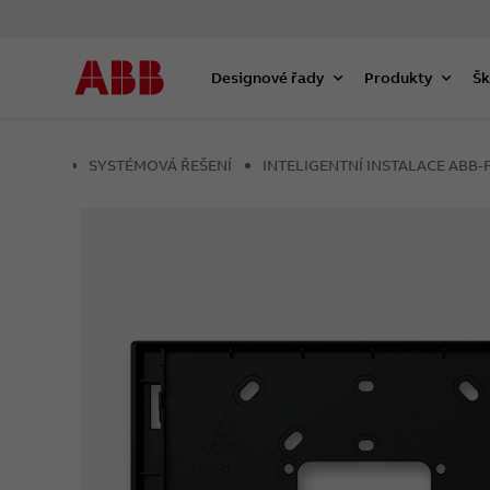
Designové řady
Produkty
Šk
SYSTÉMOVÁ ŘEŠENÍ
INTELIGENTNÍ INSTALACE AB