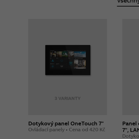
Všechn
3 VARIANTY
Dotykový panel OneTouch 7"
Panel 
Ovládací panely • Cena od 420 Kč
7", LA
Dotyko