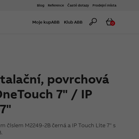
Blog
Reference
Časté dotazy
Prodejní místa
Hledat
Košík
Moje kupABB
Klub ABB
0
stalační, povrchová
OneTouch 7" / IP
7"
m číslem M2249-2B černá a IP Touch Lite 7" s
.