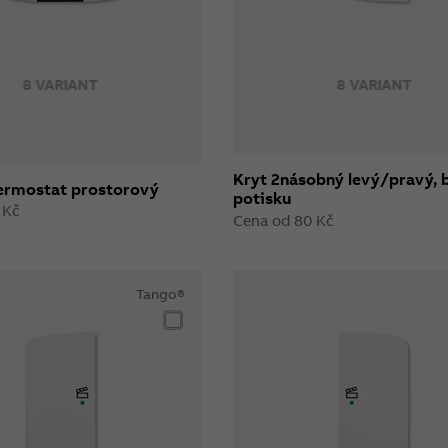
8 VARIANT
8 VARIANT
Kryt 2násobný levý/pravý, 
termostat prostorový
potisku
 Kč
Cena od 80 Kč
Tango®