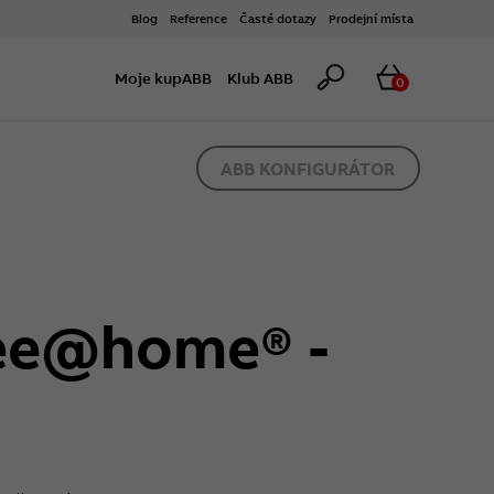
Blog
Reference
Časté dotazy
Prodejní místa
Hledat
Košík
Moje kupABB
Klub ABB
0
ABB KONFIGURÁTOR
free@home® -