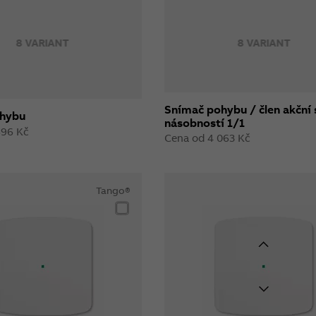
8 VARIANT
8 VARIANT
Snímač pohybu / člen akční 
ohybu
násobností 1/1
896 Kč
Cena od 4 063 Kč
Tango®