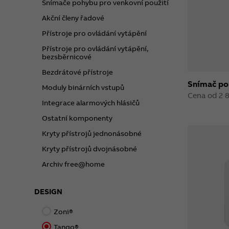
Snímače pohybu pro venkovní použití
Akční členy řadové
Přístroje pro ovládání vytápění
Přístroje pro ovládání vytápění,
bezsběrnicové
Bezdrátové přístroje
Snímač p
Moduly binárních vstupů
Cena od 2 
Integrace alarmových hlásičů
Ostatní komponenty
Kryty přístrojů jednonásobné
Kryty přístrojů dvojnásobné
Archiv free@home
DESIGN
Zoni®
Tango®