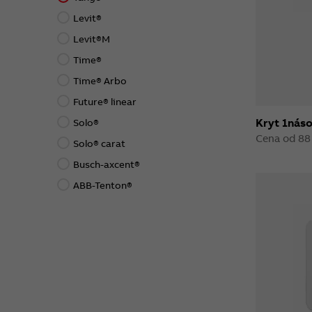
Levit®
Levit®M
Time®
Time® Arbo
Future® linear
Kryt 1náso
Solo®
Cena od 88
Solo® carat
Busch-axcent®
ABB-Tenton®