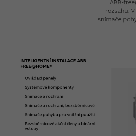
ABB-free
rozsahu. V 
snímače pohyb
INTELIGENTNÍ INSTALACE ABB-
FREE@HOME®
Ovládací panely
Systémové komponenty
Snímače a rozhraní
Snímače a rozhraní, bezsběrnicové
Snímače pohybu pro vnitřní použití
Bezsběrnicové akční členy a binární
vstupy