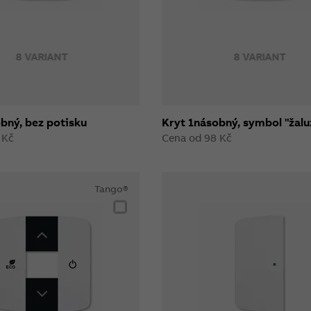
8 VARIANT
8 VARIANT
bný, bez potisku
Kryt 1násobný, symbol "žalu
 Kč
Cena od 98 Kč
Tango®