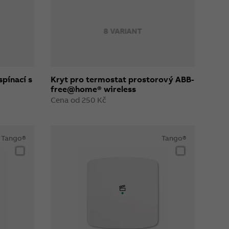
8 VARIANT
spínací s
Kryt pro termostat prostorový ABB-
free@home® wireless
Cena od 250 Kč
Tango®
Tango®