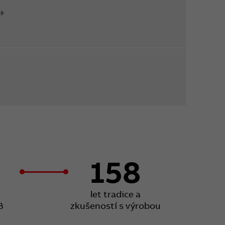
158
let tradice a
B
zkušeností s výrobou