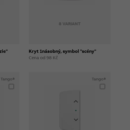
8 VARIANT
zie"
Kryt 1násobný, symbol "scény"
Cena od 98 Kč
Tango®
Tango®