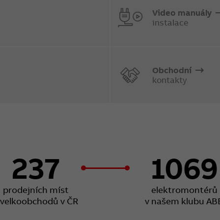
Video manuály
instalace
Obchodní
kontakty
237
1069
prodejních míst
elektromontérů
 velkoobchodů v ČR
v našem klubu AB