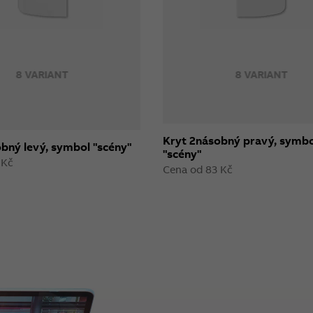
8 VARIANT
8 VARIANT
Kryt 2násobný pravý, symbo
bný levý, symbol "scény"
"scény"
 Kč
Cena od 83 Kč