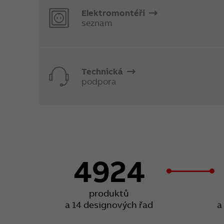
Elektromontéři
seznam
Technická
podpora
4924
produktů
a 14 designových řad
a