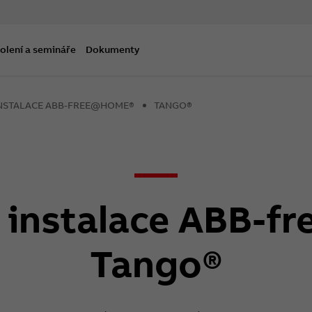
olení a semináře
Dokumenty
INSTALACE ABB-FREE@HOME®
TANGO®
í instalace ABB-
Tango®