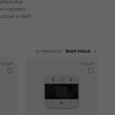
středního
vá rozhraní,
ziové a další.
11
PRODUKTŮ
ŘADIT PODLE
Tango®
Tango®