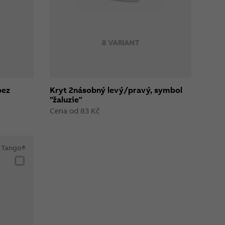
8 VARIANT
bez
Kryt 2násobný levý/pravý, symbol
"žaluzie"
Cena od 83 Kč
Tango®