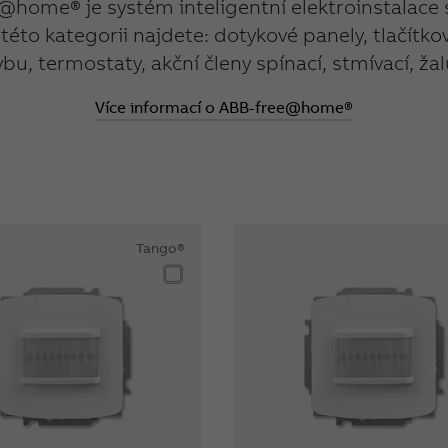
@home® je systém inteligentní elektroinstalace 
této kategorii najdete: dotykové panely, tlačítko
u, termostaty, akční členy spínací, stmívací, žalu
Více informací o ABB-free@home®
Tango®