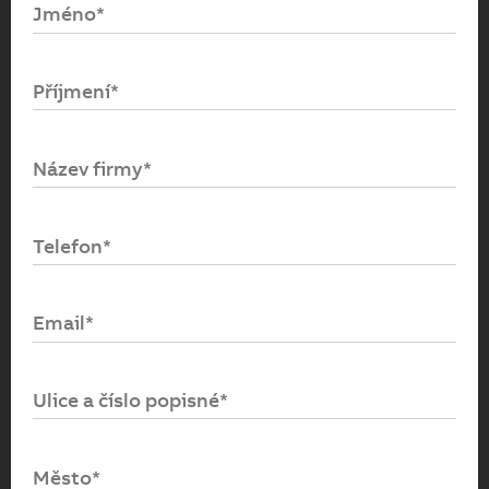
Jméno*
Email*
Příjmení*
Heslo*
Název firmy*
Přihlásit se
Telefon*
Zapomenuté heslo
Email*
Ulice a číslo popisné*
Město*