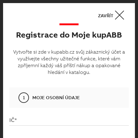
Košík
0
ZAVŘÍT
Registrace do Moje kupABB
Moje kupabb.cz
Vytvořte si zde v kupabb.cz svůj zákaznický
Vytvořte si zde v kupabb.cz svůj zákaznický účet a
využívejte všechny užitečné funkce, které vám
účet a využívejte všechny užitečné funkce,
zpříjemní každý váš příští nákup a opakované
které vám zpříjemní každý váš příští nákup
hledání v katalogu.
a opakované hledání v katalogu.
1
MOJE OSOBNÍ ÚDAJE
IČ*
Přihlaste se