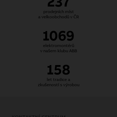
237
prodejních míst
a velkoobchodů v ČR
1069
elektromontérů
v našem klubu ABB
158
let tradice a
zkušeností s výrobou
KONTAKTNÍ CENTRUM