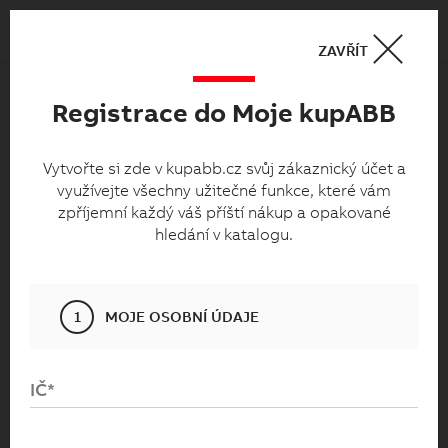
Košík
0
ZAVŘÍT
Registrace do Moje kupABB
Moje kupabb.cz
Vytvořte si zde v kupabb.cz svůj zákaznický
Vytvořte si zde v kupabb.cz svůj zákaznický účet a
využívejte všechny užitečné funkce, které vám
účet a využívejte všechny užitečné funkce,
zpříjemní každý váš příští nákup a opakované
které vám zpříjemní každý váš příští nákup
hledání v katalogu.
a opakované hledání v katalogu.
1
MOJE OSOBNÍ ÚDAJE
IČ*
Přihlaste se