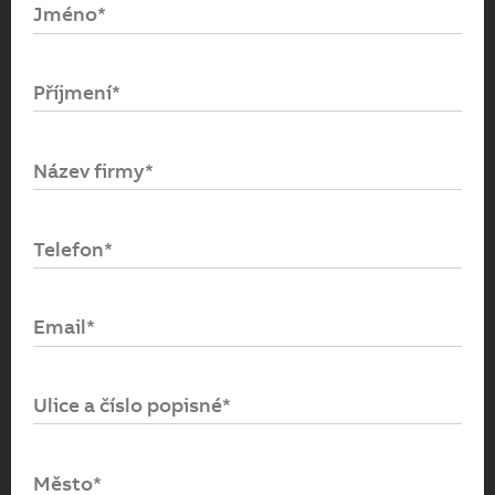
Jméno*
Email*
Příjmení*
Heslo*
Název firmy*
Přihlásit se
Telefon*
Zapomenuté heslo
Email*
Ulice a číslo popisné*
Město*