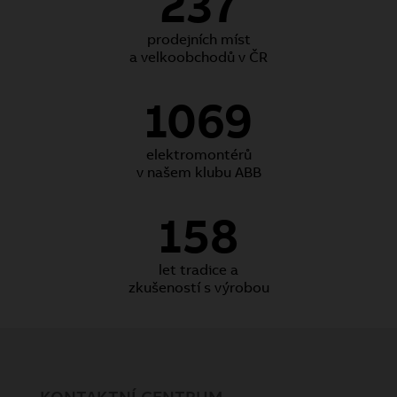
237
prodejních míst
a velkoobchodů v ČR
1069
elektromontérů
v našem klubu ABB
158
let tradice a
zkušeností s výrobou
KONTAKTNÍ CENTRUM