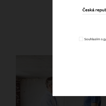
Česká repub
Pr
Souhlasím s
p