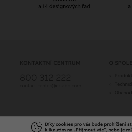
a 14 designových řad
a
KONTAKTNÍ CENTRUM
O SPOL
800 312 222
Produkt
Technic
contact.center@cz.abb.com
Obchod
Díky cookies pro vás bude prohlížení s
kliknutím na „Přijmout vše“, nebo je mů