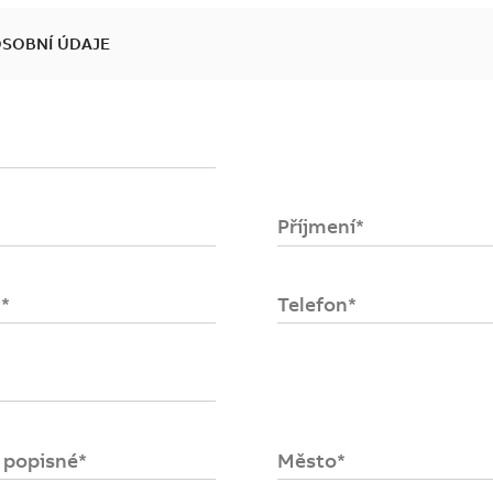
OSOBNÍ ÚDAJE
se
ost
Příjmení*
upních
položek
.
*
Telefon*
o popisné*
Město*