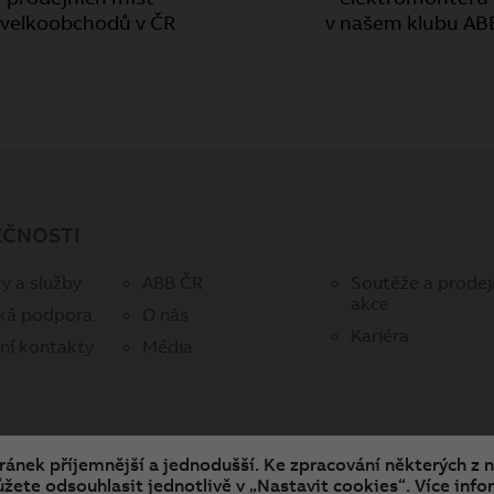
 velkoobchodů v ČR
v našem klubu AB
EČNOSTI
y a služby
ABB ČR
Soutěže a prodej
akce
ká podpora
O nás
Kariéra
ní kontakty
Média
tránek příjemnější a jednodušší. Ke zpracování některých z 
žete odsouhlasit jednotlivě v „Nastavit cookies“. Více infor