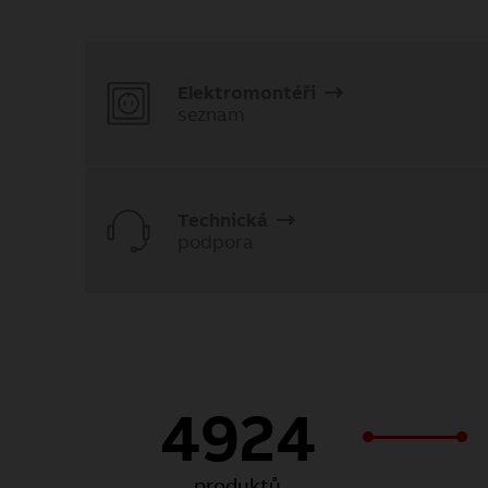
Elektromontéři
seznam
Technická
podpora
4924
produktů