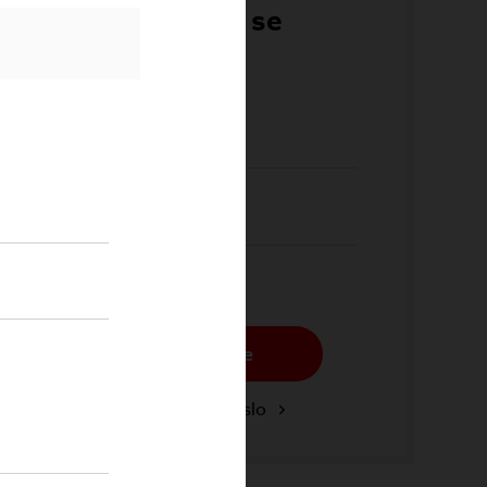
Přihlaste se
Email*
Heslo*
Přihlásit se
Zapomenuté heslo