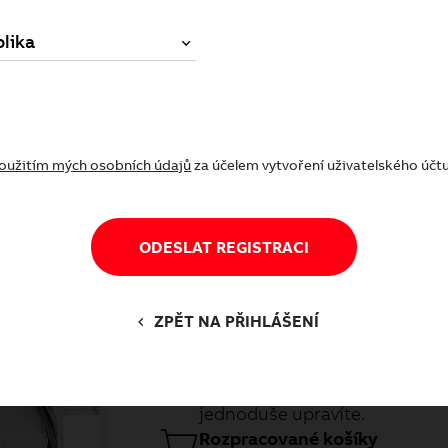
lika
oč být registrovaným zákazní
Výhody registrace
oužitím mých osobních údajů
za účelem vytvoření uživatelského účt
ODESLAT REGISTRACI
Historie objednávek
ZPĚT NA PŘIHLÁŠENÍ
Získáte přístup k historii svý
můžete využít k opakovanému 
starší objednávky nebo jen ty 
jednoduše upravíte.
Rozpracované košíky