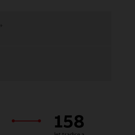
158
let tradice a