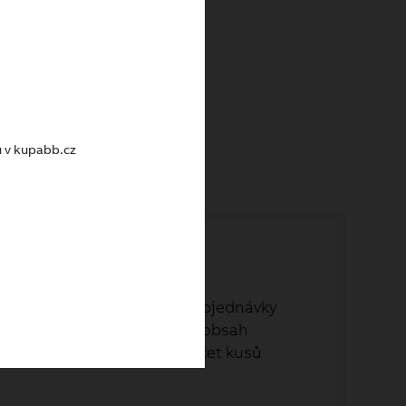
kem
u v kupabb.cz
ch objednávek. Své dřívější objednávky
nákupu - a to rovnou celý obsah
položky, které vyberete. Počet kusů