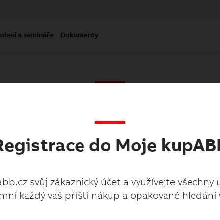
olení a semináře
Dokumenty
Moje kupabb.cz
Registrace do Moje kupAB
abb.cz svůj zákaznický účet a využívejte všechny 
mní každý váš příští nákup a opakované hledání 
abb.cz svůj zákaznický účet a využívejte všechny 
mní každý váš příští nákup a opakované hledání 