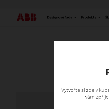
Designové řady
Produkty
Šk
Vytvořte si zde v kup
vám zpříje
Vytvořte si zde v kup
vám zpříje