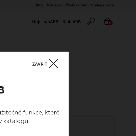
Blog
Reference
Časté dotazy
Prodejní místa
Hledat
Košík
Moje kupABB
Klub ABB
0
ZAVŘÍT
B
užitečné funkce, které
v katalogu.
užitečné funkce, které
v katalogu.