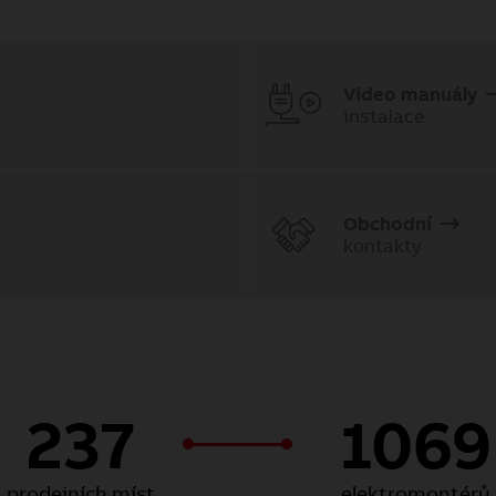
Video manuály
instalace
Obchodní
kontakty
237
1069
prodejních míst
elektromontérů