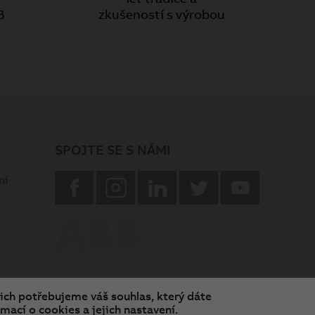
B
zkušeností s výrobou
SPOJTE SE S NÁMI
facebook
instagram
Linkedin
twitter
youtube
ní
nich potřebujeme váš souhlas, který dáte
mací o cookies a jejich nastavení.