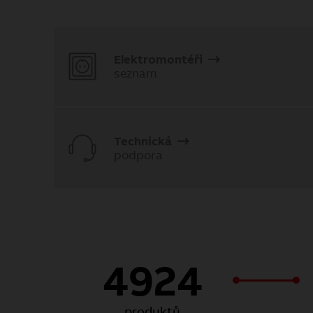
Elektromontéři
seznam
Technická
podpora
4924
produktů