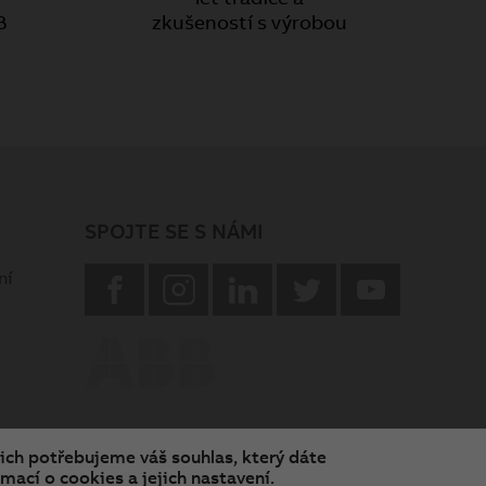
B
zkušeností s výrobou
SPOJTE SE S NÁMI
facebook
instagram
Linkedin
twitter
youtube
ní
nich potřebujeme váš souhlas, který dáte
mací o cookies a jejich nastavení.