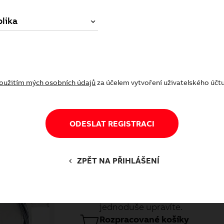
lika
oč být registrovaným zákazní
Výhody registrace
oužitím mých osobních údajů
za účelem vytvoření uživatelského účt
ODESLAT REGISTRACI
Historie objednávek
ZPĚT NA PŘIHLÁŠENÍ
Získáte přístup k historii svý
můžete využít k opakovanému 
starší objednávky nebo jen ty 
jednoduše upravíte.
Rozpracované košíky