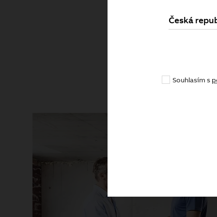
Česká repub
Pr
Souhlasím s
p