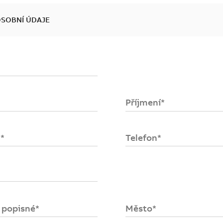
OSOBNÍ ÚDAJE
se
ost
Příjmení*
upních
položek
.
*
Telefon*
o popisné*
Město*