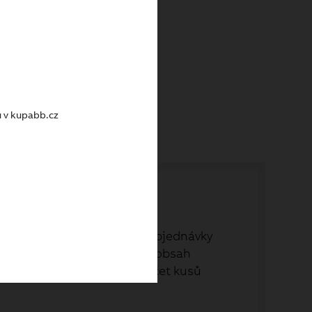
kem
u v kupabb.cz
ch objednávek. Své dřívější objednávky
nákupu - a to rovnou celý obsah
položky, které vyberete. Počet kusů