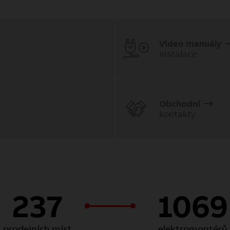
Video manuály
instalace
Obchodní
kontakty
237
1069
prodejních míst
elektromontérů