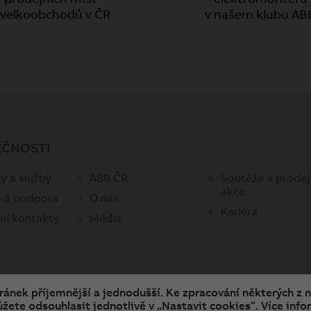
 velkoobchodů v ČR
v našem klubu AB
EČNOSTI
y a služby
ABB ČR
Soutěže a prodej
akce
ká podpora
O nás
Kariéra
ní kontakty
Média
tránek příjemnější a jednodušší. Ke zpracování některých z 
žete odsouhlasit jednotlivě v „Nastavit cookies“. Více infor