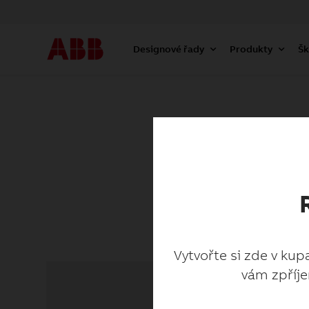
Designové řady
Produkty
Šk
Vytvořte si zde v kup
vám zpříje
Vytvořte si zde v kup
vám zpříje