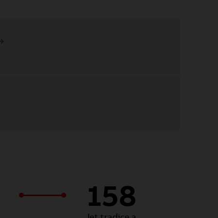
158
let tradice a