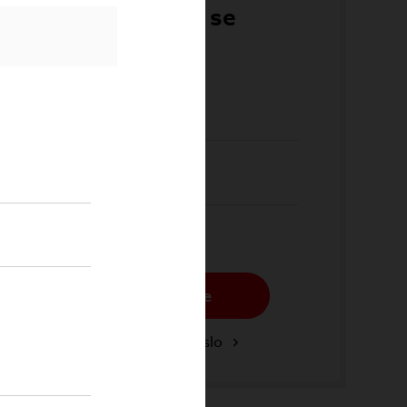
Přihlaste se
Email*
Heslo*
Přihlásit se
Zapomenuté heslo