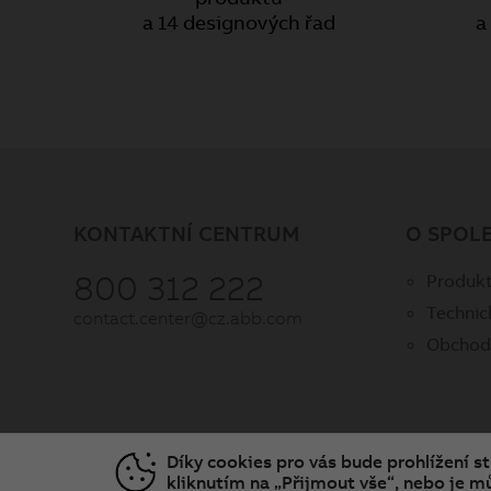
a 14 designových řad
a
KONTAKTNÍ CENTRUM
O SPOL
800 312 222
Produkt
Technic
contact.center@cz.abb.com
Obchod
Díky cookies pro vás bude prohlížení s
kliknutím na „Přijmout vše“, nebo je mů