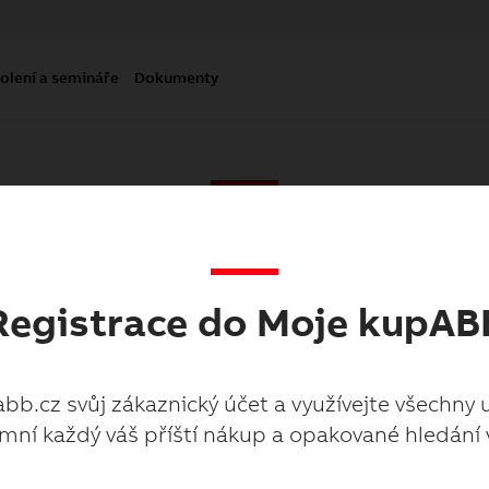
olení a semináře
Dokumenty
Moje kupabb.cz
Registrace do Moje kupAB
abb.cz svůj zákaznický účet a využívejte všechny 
mní každý váš příští nákup a opakované hledání 
abb.cz svůj zákaznický účet a využívejte všechny 
mní každý váš příští nákup a opakované hledání 