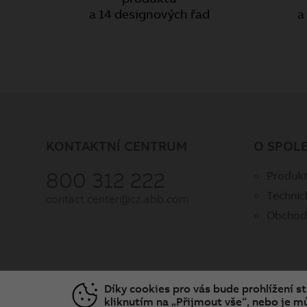
a 14 designových řad
a
KONTAKTNÍ CENTRUM
O SPOL
800 312 222
Produkt
Technic
contact.center@cz.abb.com
Obchod
Díky cookies pro vás bude prohlížení s
kliknutím na „Přijmout vše“, nebo je mů