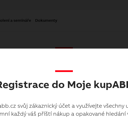
olení a semináře
Dokumenty
Moje kupabb.cz
Registrace do Moje kupAB
abb.cz svůj zákaznický účet a využívejte všechny 
mní každý váš příští nákup a opakované hledání 
abb.cz svůj zákaznický účet a využívejte všechny 
mní každý váš příští nákup a opakované hledání 