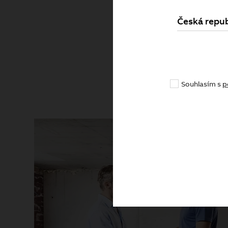
Česká repub
Pr
Souhlasím s
p