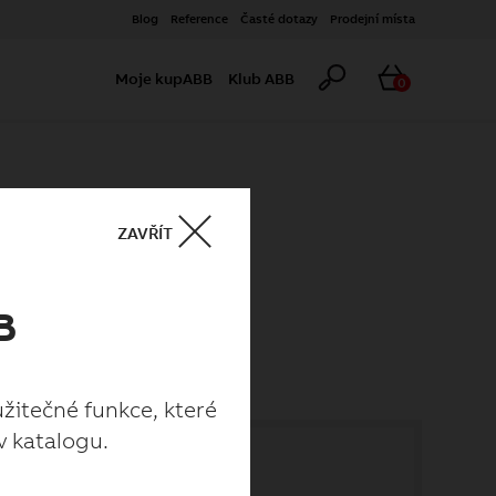
Blog
Reference
Časté dotazy
Prodejní místa
Hledat
Košík
Moje kupABB
Klub ABB
0
ZAVŘÍT
B
užitečné funkce, které
v katalogu.
užitečné funkce, které
v katalogu.