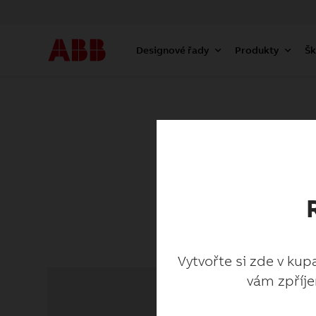
Designové řady
Produkty
Šk
Vytvořte si zde v kup
vám zpříje
Vytvořte si zde v kup
vám zpříje