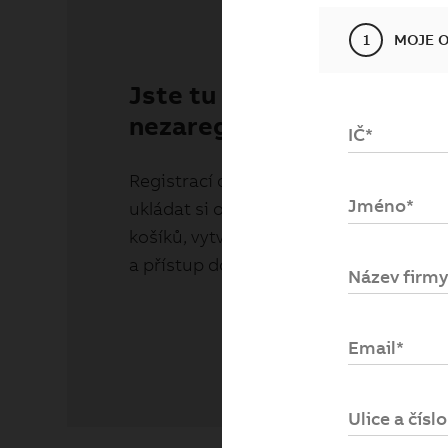
1
MOJE 
Jste tu nově a ještě jste 
nezaregistroval/a?
IČ*
Registrací do
kupabb.cz
získáte možn
Jméno*
ukládat si obsah rozpracovaných nák
košíků, vytvářet seznamy oblíbených 
a přístup do historie svých objednávek
Název firmy
Email*
Ulice a čísl