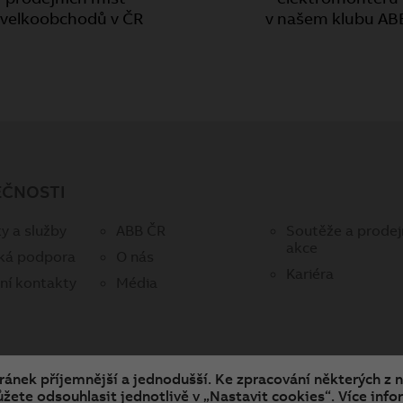
 velkoobchodů v ČR
v našem klubu AB
EČNOSTI
y a služby
ABB ČR
Soutěže a prodej
akce
ká podpora
O nás
Kariéra
ní kontakty
Média
tránek příjemnější a jednodušší. Ke zpracování některých z 
žete odsouhlasit jednotlivě v „Nastavit cookies“. Více infor