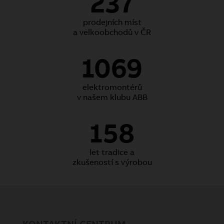
237
prodejních míst
a velkoobchodů v ČR
1069
elektromontérů
v našem klubu ABB
158
let tradice a
zkušeností s výrobou
KONTAKTNÍ CENTRUM