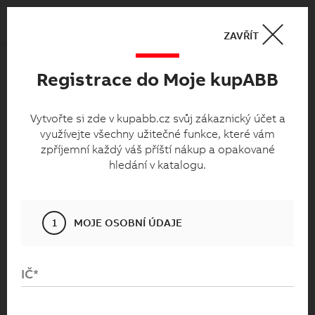
Košík
0
ZAVŘÍT
Registrace do Moje kupABB
Moje kupabb.cz
Vytvořte si zde v kupabb.cz svůj zákaznický
Vytvořte si zde v kupabb.cz svůj zákaznický účet a
využívejte všechny užitečné funkce, které vám
účet a využívejte všechny užitečné funkce,
zpříjemní každý váš příští nákup a opakované
které vám zpříjemní každý váš příští nákup
hledání v katalogu.
a opakované hledání v katalogu.
1
MOJE OSOBNÍ ÚDAJE
IČ*
Přihlaste se