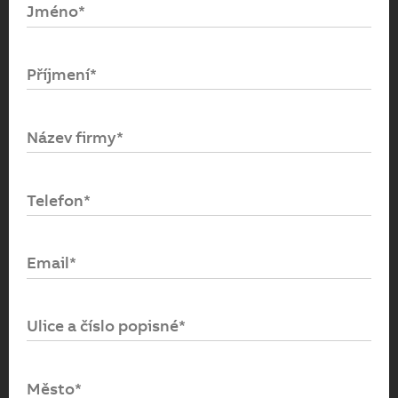
Jméno*
Email*
Příjmení*
Heslo*
Název firmy*
Přihlásit se
Telefon*
Zapomenuté heslo
Email*
Ulice a číslo popisné*
Město*