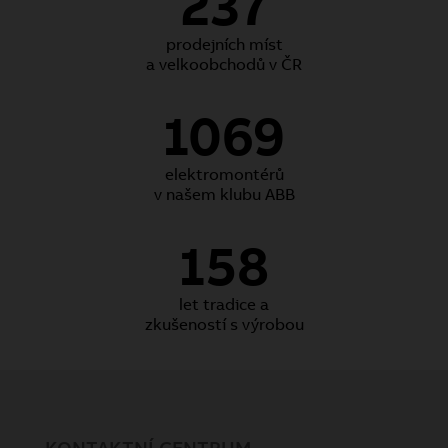
237
prodejních míst
a velkoobchodů v ČR
1069
elektromontérů
v našem klubu ABB
158
let tradice a
zkušeností s výrobou
KONTAKTNÍ CENTRUM