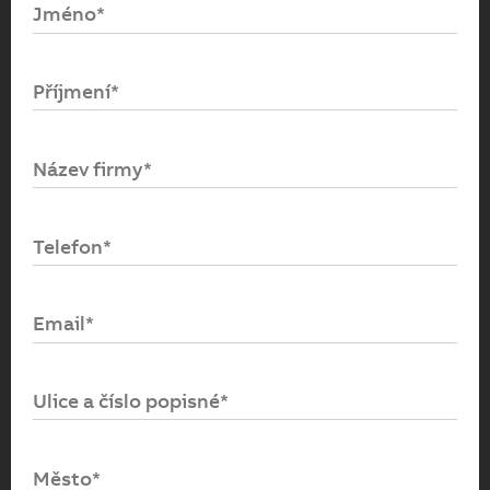
Jméno*
Email*
Příjmení*
Heslo*
Název firmy*
Přihlásit se
Telefon*
Zapomenuté heslo
Email*
Ulice a číslo popisné*
Město*