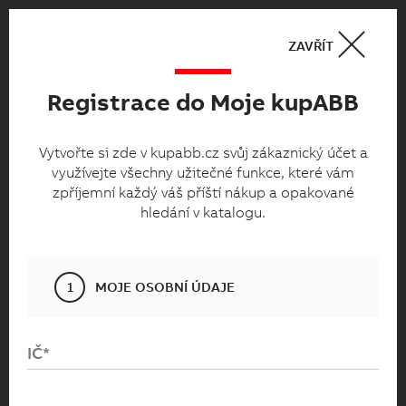
Košík
0
ZAVŘÍT
Registrace do Moje kupABB
Moje kupabb.cz
Vytvořte si zde v kupabb.cz svůj zákaznický
Vytvořte si zde v kupabb.cz svůj zákaznický účet a
využívejte všechny užitečné funkce, které vám
účet a využívejte všechny užitečné funkce,
zpříjemní každý váš příští nákup a opakované
které vám zpříjemní každý váš příští nákup
hledání v katalogu.
a opakované hledání v katalogu.
1
MOJE OSOBNÍ ÚDAJE
IČ*
Přihlaste se