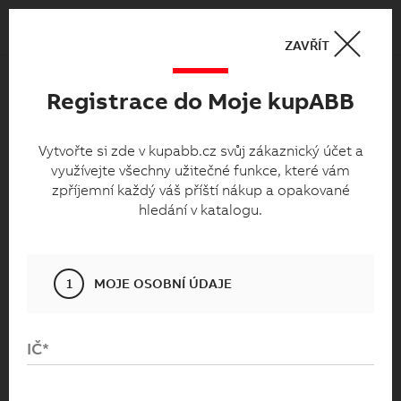
Košík
0
ZAVŘÍT
Registrace do Moje kupABB
Moje kupabb.cz
Vytvořte si zde v kupabb.cz svůj zákaznický
Vytvořte si zde v kupabb.cz svůj zákaznický účet a
využívejte všechny užitečné funkce, které vám
účet a využívejte všechny užitečné funkce,
zpříjemní každý váš příští nákup a opakované
které vám zpříjemní každý váš příští nákup
hledání v katalogu.
a opakované hledání v katalogu.
1
MOJE OSOBNÍ ÚDAJE
IČ*
Přihlaste se