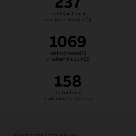
237
prodejních míst
a velkoobchodů v ČR
1069
elektromontérů
v našem klubu ABB
158
let tradice a
zkušeností s výrobou
KONTAKTNÍ CENTRUM