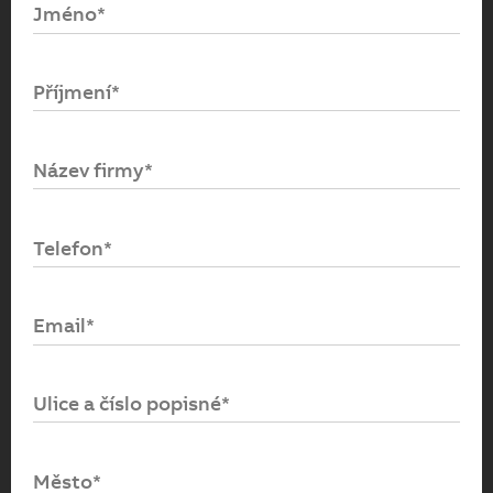
Jméno*
Email*
Příjmení*
Heslo*
Název firmy*
Přihlásit se
Telefon*
Zapomenuté heslo
Email*
Ulice a číslo popisné*
Město*