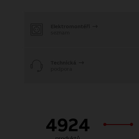
Elektromontéři
seznam
Technická
podpora
4924
produktů