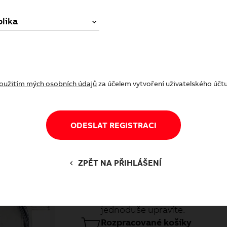
lika
oč být registrovaným zákazní
Výhody registrace
oužitím mých osobních údajů
za účelem vytvoření uživatelského účt
ODESLAT REGISTRACI
Historie objednávek
ZPĚT NA PŘIHLÁŠENÍ
Získáte přístup k historii svý
můžete využít k opakovanému 
starší objednávky nebo jen ty 
jednoduše upravíte.
Rozpracované košíky