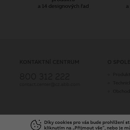
a 14 designových řad
a
KONTAKTNÍ CENTRUM
O SPOL
800 312 222
Produkt
Technic
contact.center@cz.abb.com
Obchod
Díky cookies pro vás bude prohlížení s
kliknutím na „Přijmout vše“, nebo je mů