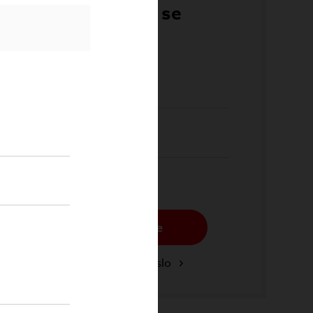
Přihlaste se
Email*
Heslo*
Přihlásit se
Zapomenuté heslo