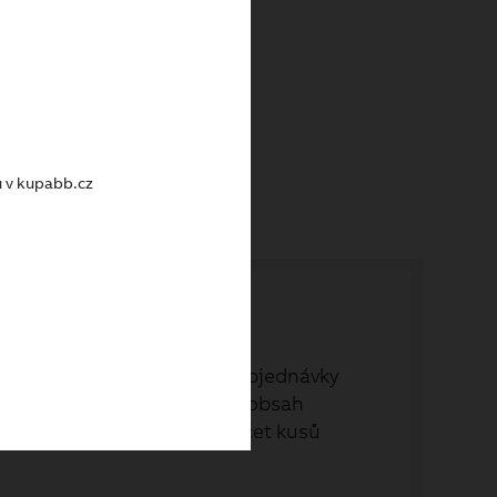
kem
u v kupabb.cz
ch objednávek. Své dřívější objednávky
nákupu - a to rovnou celý obsah
položky, které vyberete. Počet kusů