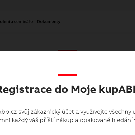
olení a semináře
Dokumenty
Moje kupabb.cz
Registrace do Moje kupAB
abb.cz svůj zákaznický účet a využívejte všechny 
mní každý váš příští nákup a opakované hledání 
abb.cz svůj zákaznický účet a využívejte všechny 
mní každý váš příští nákup a opakované hledání 