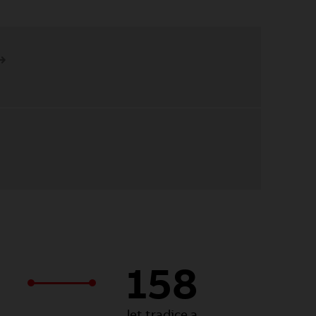
158
let tradice a