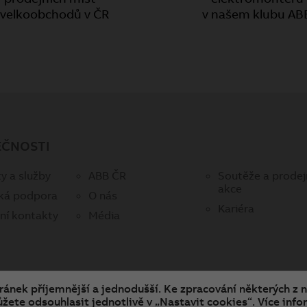
 velkoobchodů v ČR
v našem klubu AB
EČNOSTI
y a služby
ABB ČR
Soutěže a prodej
akce
ká podpora
O nás
Kariéra
ní kontakty
Média
tránek příjemnější a jednodušší. Ke zpracování některých z 
žete odsouhlasit jednotlivě v „Nastavit cookies“. Více infor