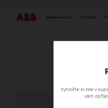
Designové řady
Produkty
Šk
Vytvořte si zde v kup
vám zpříje
Vytvořte si zde v kup
vám zpříje