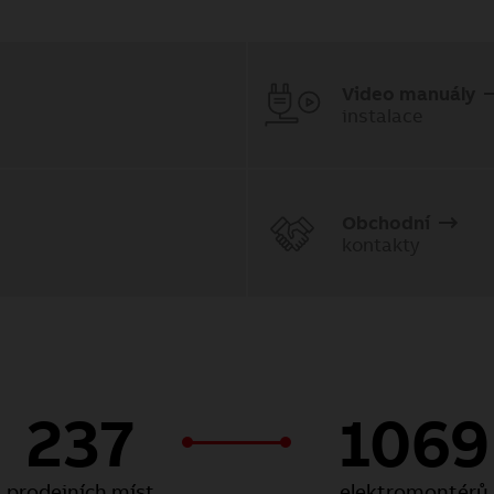
Video manuály
instalace
Obchodní
kontakty
237
1069
prodejních míst
elektromontérů