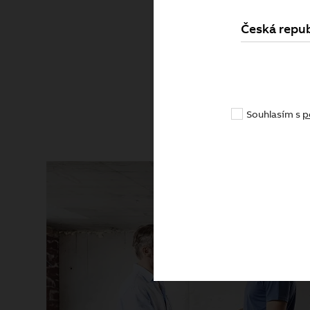
Česká repub
Pr
Souhlasím s
p