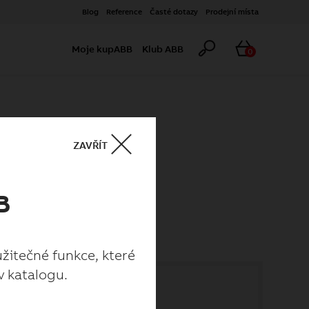
Blog
Reference
Časté dotazy
Prodejní místa
Hledat
Košík
Moje kupABB
Klub ABB
0
ZAVŘÍT
B
užitečné funkce, které
v katalogu.
užitečné funkce, které
v katalogu.