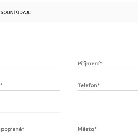
OSOBNÍ ÚDAJE
se
ost
Příjmení*
upních
položek
.
*
Telefon*
o popisné*
Město*