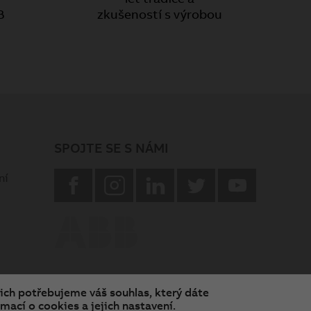
B
zkušeností s výrobou
SPOJTE SE S NÁMI
facebook
instagram
Linkedin
twitter
youtube
ní
nich potřebujeme váš souhlas, který dáte
mací o cookies a jejich nastavení.