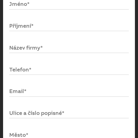
Jméno*
Email*
Příjmení*
Heslo*
Název firmy*
Přihlásit se
Telefon*
Zapomenuté heslo
Email*
Ulice a číslo popisné*
Město*