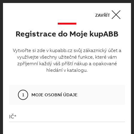
Košík
0
ZAVŘÍT
Registrace do Moje kupABB
Moje kupabb.cz
Vytvořte si zde v kupabb.cz svůj zákaznický
Vytvořte si zde v kupabb.cz svůj zákaznický účet a
využívejte všechny užitečné funkce, které vám
účet a využívejte všechny užitečné funkce,
zpříjemní každý váš příští nákup a opakované
které vám zpříjemní každý váš příští nákup
hledání v katalogu.
a opakované hledání v katalogu.
1
MOJE OSOBNÍ ÚDAJE
IČ*
Přihlaste se