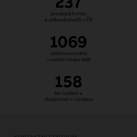
237
prodejních míst
a velkoobchodů v ČR
1069
elektromontérů
v našem klubu ABB
158
let tradice a
zkušeností s výrobou
KONTAKTNÍ CENTRUM