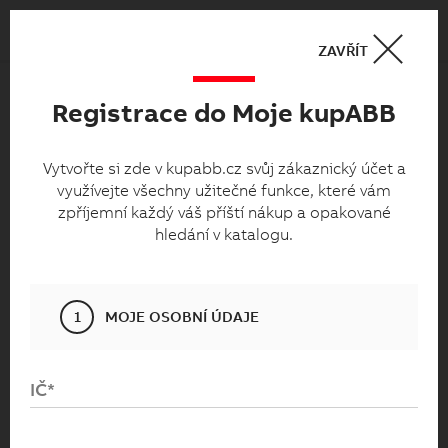
Košík
0
ZAVŘÍT
Registrace do Moje kupABB
Moje kupabb.cz
Vytvořte si zde v kupabb.cz svůj zákaznický
Vytvořte si zde v kupabb.cz svůj zákaznický účet a
využívejte všechny užitečné funkce, které vám
účet a využívejte všechny užitečné funkce,
zpříjemní každý váš příští nákup a opakované
které vám zpříjemní každý váš příští nákup
hledání v katalogu.
a opakované hledání v katalogu.
1
MOJE OSOBNÍ ÚDAJE
IČ*
Přihlaste se