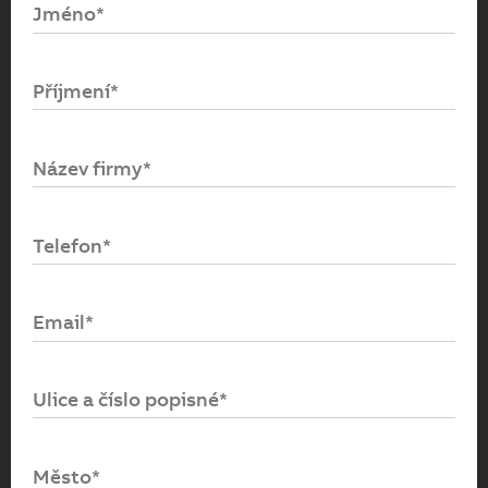
Jméno*
Email*
Příjmení*
Heslo*
Název firmy*
Přihlásit se
Telefon*
Zapomenuté heslo
Email*
Ulice a číslo popisné*
Město*