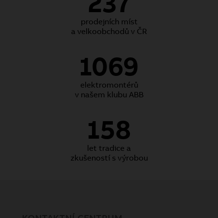
237
prodejních míst
a velkoobchodů v ČR
1069
elektromontérů
v našem klubu ABB
158
let tradice a
zkušeností s výrobou
KONTAKTNÍ CENTRUM