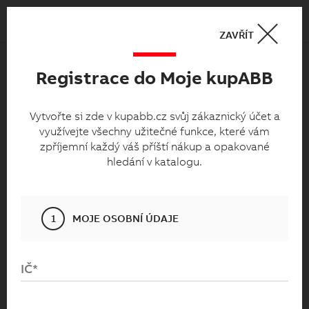
Košík
0
ZAVŘÍT
Registrace do Moje kupABB
Moje kupabb.cz
Vytvořte si zde v kupabb.cz svůj zákaznický
Vytvořte si zde v kupabb.cz svůj zákaznický účet a
využívejte všechny užitečné funkce, které vám
účet a využívejte všechny užitečné funkce,
zpříjemní každý váš příští nákup a opakované
které vám zpříjemní každý váš příští nákup
hledání v katalogu.
a opakované hledání v katalogu.
1
MOJE OSOBNÍ ÚDAJE
IČ*
Přihlaste se