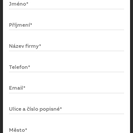
Jméno*
Email*
Příjmení*
Heslo*
Název firmy*
Přihlásit se
Telefon*
Zapomenuté heslo
Email*
Ulice a číslo popisné*
Město*