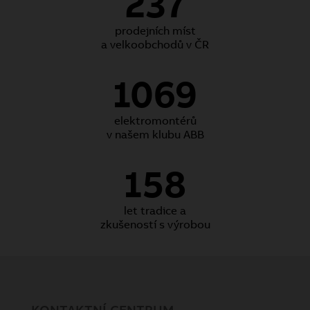
237
prodejních míst
a velkoobchodů v ČR
1069
elektromontérů
v našem klubu ABB
158
let tradice a
zkušeností s výrobou
KONTAKTNÍ CENTRUM