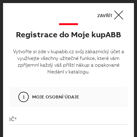
Košík
0
ZAVŘÍT
Registrace do Moje kupABB
Moje kupabb.cz
Vytvořte si zde v kupabb.cz svůj zákaznický
Vytvořte si zde v kupabb.cz svůj zákaznický účet a
využívejte všechny užitečné funkce, které vám
účet a využívejte všechny užitečné funkce,
zpříjemní každý váš příští nákup a opakované
které vám zpříjemní každý váš příští nákup
hledání v katalogu.
a opakované hledání v katalogu.
1
MOJE OSOBNÍ ÚDAJE
IČ*
Přihlaste se