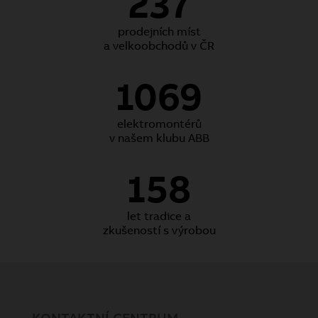
237
prodejních míst
a velkoobchodů v ČR
1069
elektromontérů
v našem klubu ABB
158
let tradice a
zkušeností s výrobou
KONTAKTNÍ CENTRUM