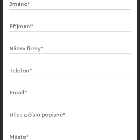
Jméno*
Email*
Příjmení*
Heslo*
Název firmy*
Přihlásit se
Telefon*
Zapomenuté heslo
Email*
Ulice a číslo popisné*
Město*