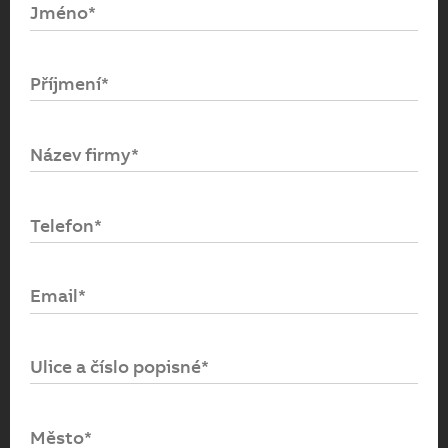
Jméno*
Email*
Příjmení*
Heslo*
Název firmy*
Přihlásit se
Telefon*
Zapomenuté heslo
Email*
Ulice a číslo popisné*
Město*