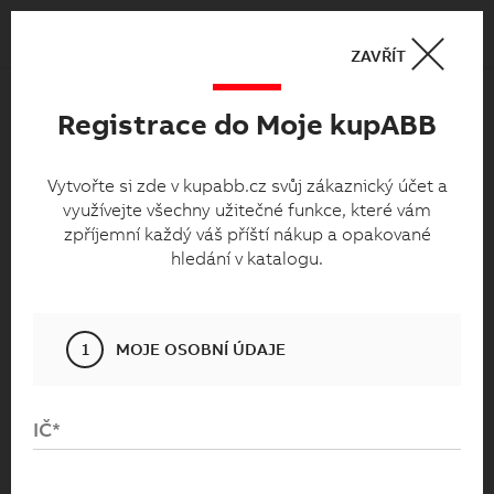
Košík
0
ZAVŘÍT
Registrace do Moje kupABB
Moje kupabb.cz
Vytvořte si zde v kupabb.cz svůj zákaznický
Vytvořte si zde v kupabb.cz svůj zákaznický účet a
využívejte všechny užitečné funkce, které vám
účet a využívejte všechny užitečné funkce,
zpříjemní každý váš příští nákup a opakované
které vám zpříjemní každý váš příští nákup
hledání v katalogu.
a opakované hledání v katalogu.
1
MOJE OSOBNÍ ÚDAJE
IČ*
Přihlaste se