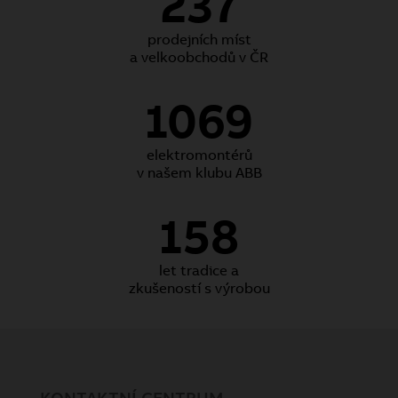
237
prodejních míst
a velkoobchodů v ČR
1069
elektromontérů
v našem klubu ABB
158
let tradice a
zkušeností s výrobou
KONTAKTNÍ CENTRUM