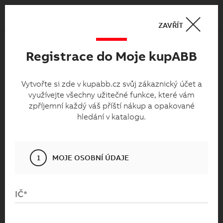
Košík
0
ZAVŘÍT
Registrace do Moje kupABB
Moje kupabb.cz
Vytvořte si zde v kupabb.cz svůj zákaznický
Vytvořte si zde v kupabb.cz svůj zákaznický účet a
využívejte všechny užitečné funkce, které vám
účet a využívejte všechny užitečné funkce,
zpříjemní každý váš příští nákup a opakované
které vám zpříjemní každý váš příští nákup
hledání v katalogu.
a opakované hledání v katalogu.
1
MOJE OSOBNÍ ÚDAJE
IČ*
Přihlaste se