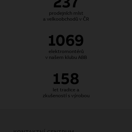
237
prodejních míst
a velkoobchodů v ČR
1069
elektromontérů
v našem klubu ABB
158
let tradice a
zkušeností s výrobou
KONTAKTNÍ CENTRUM