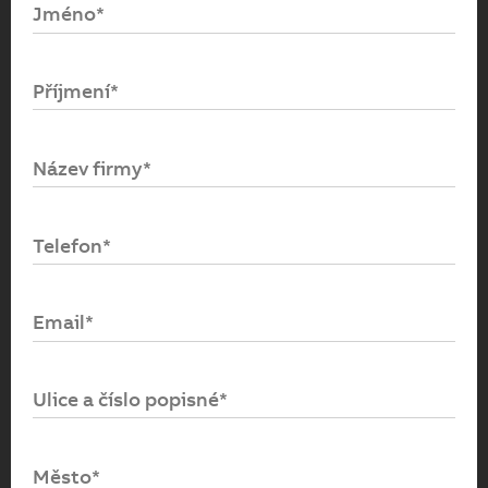
Jméno*
Email*
Příjmení*
Heslo*
Název firmy*
Přihlásit se
Telefon*
Zapomenuté heslo
Email*
Ulice a číslo popisné*
Město*