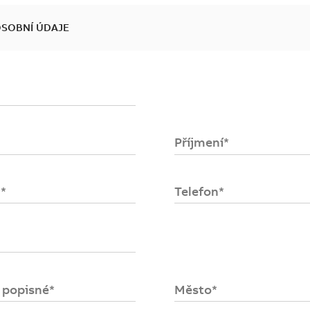
OSOBNÍ ÚDAJE
se
ost
Příjmení*
upních
položek
.
*
Telefon*
o popisné*
Město*