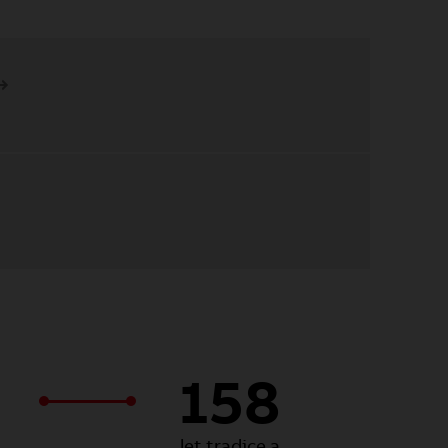
158
let tradice a