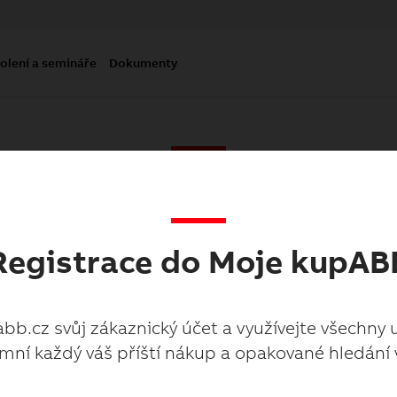
olení a semináře
Dokumenty
Moje kupabb.cz
Registrace do Moje kupAB
abb.cz svůj zákaznický účet a využívejte všechny 
mní každý váš příští nákup a opakované hledání 
abb.cz svůj zákaznický účet a využívejte všechny 
mní každý váš příští nákup a opakované hledání 