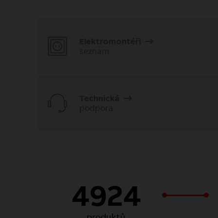
Elektromontéři
seznam
Technická
podpora
4924
produktů