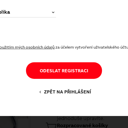
lika
oč být registrovaným zákazní
Výhody registrace
oužitím mých osobních údajů
za účelem vytvoření uživatelského účt
ODESLAT REGISTRACI
Historie objednávek
ZPĚT NA PŘIHLÁŠENÍ
Získáte přístup k historii svý
můžete využít k opakovanému 
starší objednávky nebo jen ty 
jednoduše upravíte.
Rozpracované košíky