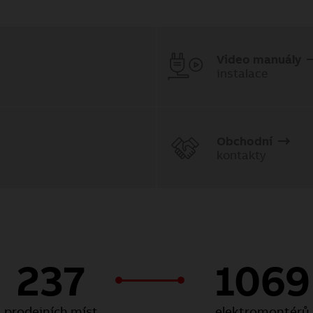
Video manuály
instalace
Obchodní
kontakty
237
1069
prodejních míst
elektromontérů