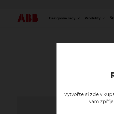
Designové řady
Produkty
Šk
Vytvořte si zde v kup
vám zpříje
Vytvořte si zde v kup
vám zpříje