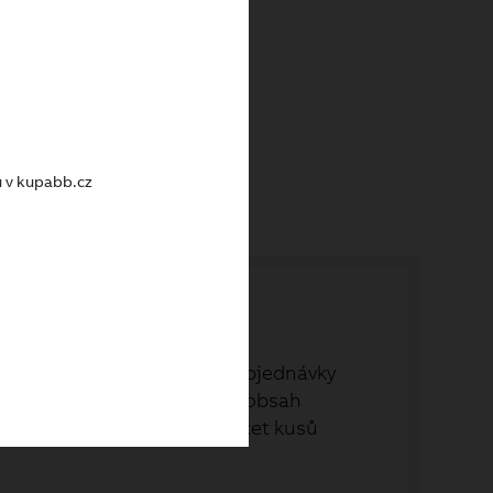
kem
u v kupabb.cz
ch objednávek. Své dřívější objednávky
nákupu - a to rovnou celý obsah
položky, které vyberete. Počet kusů