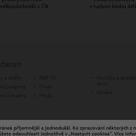
 velkoobchodů v ČR
v našem klubu AB
EČNOSTI
y a služby
ABB ČR
Soutěže a prodej
akce
ká podpora
O nás
Kariéra
ní kontakty
Média
tránek příjemnější a jednodušší. Ke zpracování některých z 
žete odsouhlasit jednotlivě v „Nastavit cookies“. Více infor