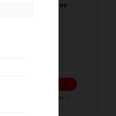
Přihlaste se
Email*
Heslo*
Přihlásit se
Zapomenuté heslo