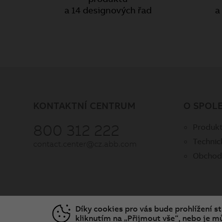
a 14 designových řad
a
KONTAKTNÍ CENTRUM
O SPOL
800 312 222
Produkt
Technic
contact.center@cz.abb.com
Obchod
Díky cookies pro vás bude prohlížení s
kliknutím na „Přijmout vše“, nebo je mů