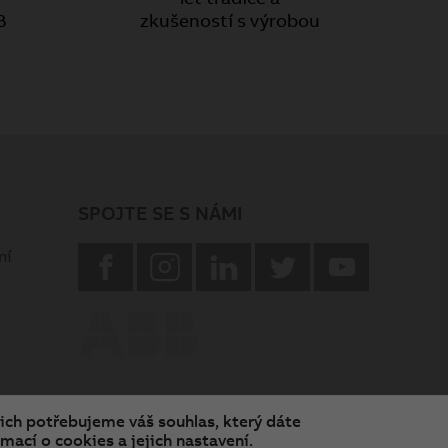
B
zkušeností s výrobou
SPOJTE SE S NÁMI
facebook
instagram
Linkedin
twitter
youtube
ní
nich potřebujeme váš souhlas, který dáte
mací o cookies a jejich nastavení.