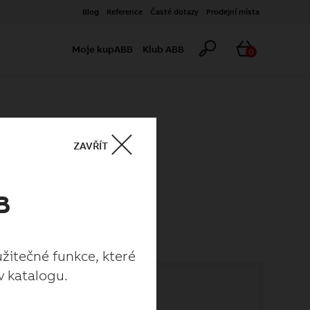
Blog
Reference
Časté dotazy
Prodejní místa
Hledat
Košík
Moje kupABB
Klub ABB
0
ZAVŘÍT
B
užitečné funkce, které
v katalogu.
užitečné funkce, které
v katalogu.