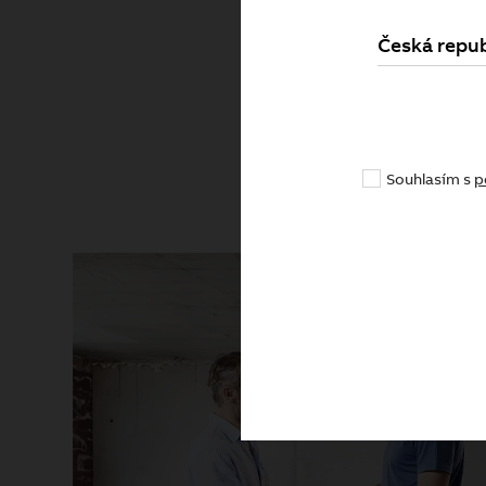
Česká repub
Pr
Souhlasím s
p