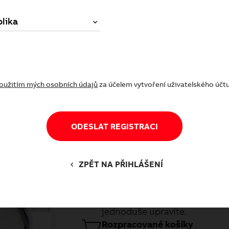
lika
oč být registrovaným zákazní
Výhody registrace
oužitím mých osobních údajů
za účelem vytvoření uživatelského účt
ODESLAT REGISTRACI
Historie objednávek
ZPĚT NA PŘIHLÁŠENÍ
Získáte přístup k historii svý
můžete využít k opakovanému 
starší objednávky nebo jen ty 
jednoduše upravíte.
Rozpracované košíky