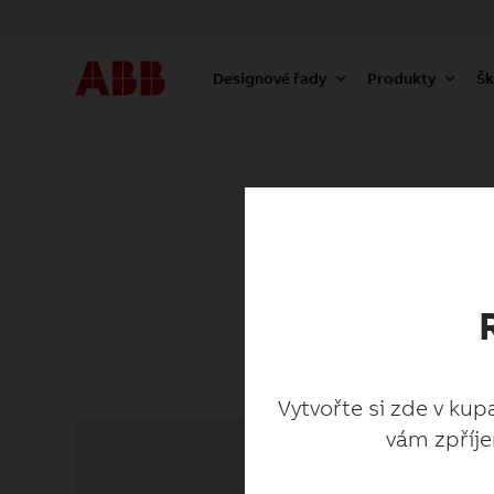
Designové řady
Produkty
Šk
Vytvořte si zde v kup
vám zpříje
Vytvořte si zde v kup
vám zpříje