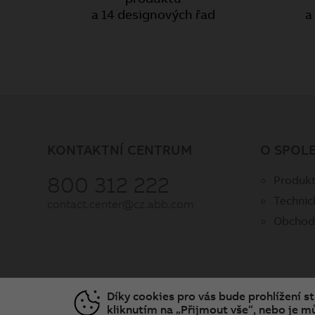
a 14 designových řad
a
KONTAKTNÍ CENTRUM
O SPOL
800 312 222
Produkt
Technic
contact.center@cz.abb.com
Obchod
Díky cookies pro vás bude prohlížení s
kliknutím na „Přijmout vše“, nebo je mů