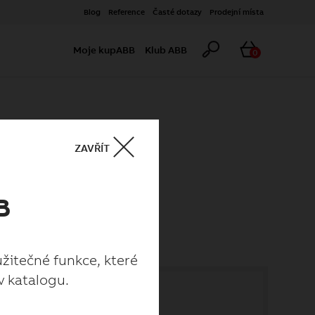
Blog
Reference
Časté dotazy
Prodejní místa
Hledat
Košík
Moje kupABB
Klub ABB
0
ZAVŘÍT
B
užitečné funkce, které
v katalogu.
užitečné funkce, které
v katalogu.