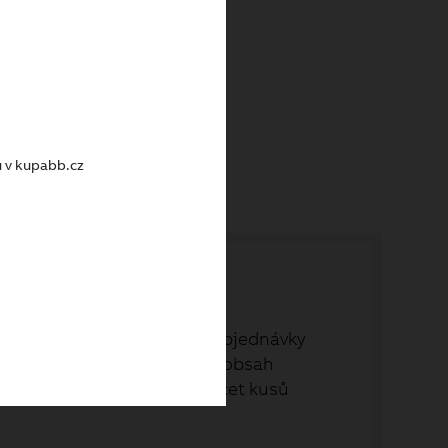
kem
u v kupabb.cz
ch objednávek. Své dřívější objednávky
nákupu - a to rovnou celý obsah
položky, které vyberete. Počet kusů