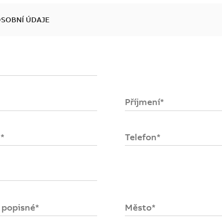
OSOBNÍ ÚDAJE
se
ost
Příjmení*
upních
položek
.
*
Telefon*
o popisné*
Město*