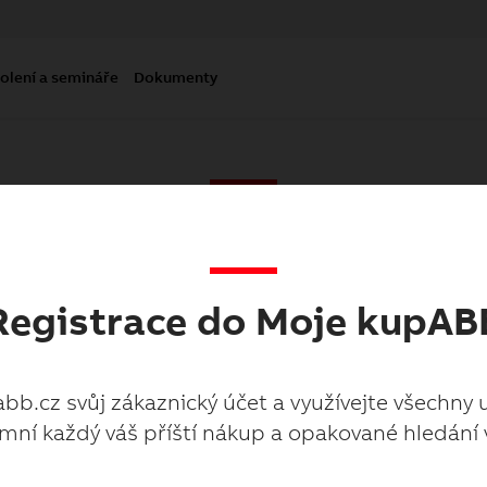
olení a semináře
Dokumenty
Moje kupabb.cz
Registrace do Moje kupAB
abb.cz svůj zákaznický účet a využívejte všechny 
mní každý váš příští nákup a opakované hledání 
abb.cz svůj zákaznický účet a využívejte všechny 
mní každý váš příští nákup a opakované hledání 