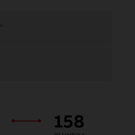
158
let tradice a