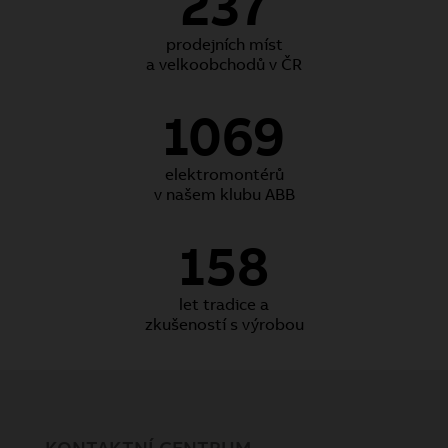
237
prodejních míst
a velkoobchodů v ČR
1069
elektromontérů
v našem klubu ABB
158
let tradice a
zkušeností s výrobou
KONTAKTNÍ CENTRUM