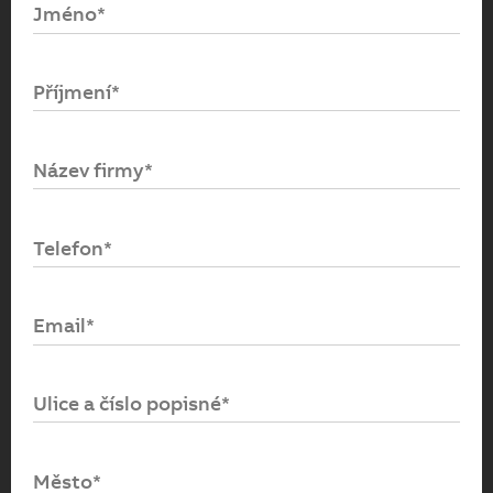
Jméno*
Email*
Příjmení*
Heslo*
Název firmy*
Přihlásit se
Telefon*
Zapomenuté heslo
Email*
Ulice a číslo popisné*
Město*