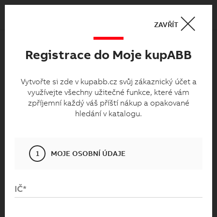
Košík
0
ZAVŘÍT
Registrace do Moje kupABB
Moje kupabb.cz
Vytvořte si zde v kupabb.cz svůj zákaznický
Vytvořte si zde v kupabb.cz svůj zákaznický účet a
využívejte všechny užitečné funkce, které vám
účet a využívejte všechny užitečné funkce,
zpříjemní každý váš příští nákup a opakované
které vám zpříjemní každý váš příští nákup
hledání v katalogu.
a opakované hledání v katalogu.
1
MOJE OSOBNÍ ÚDAJE
IČ*
Přihlaste se