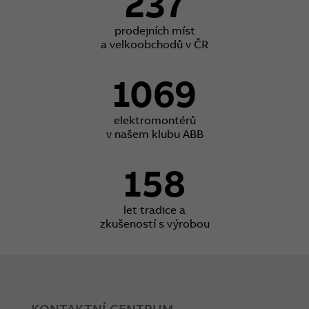
237
prodejních míst
a velkoobchodů v ČR
1069
elektromontérů
v našem klubu ABB
158
let tradice a
zkušeností s výrobou
KONTAKTNÍ CENTRUM