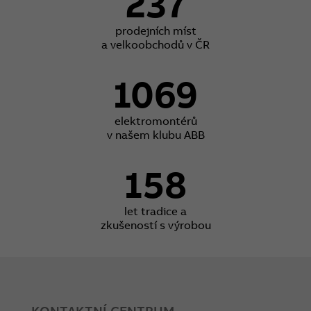
237
prodejních míst
a velkoobchodů v ČR
1069
elektromontérů
v našem klubu ABB
158
let tradice a
zkušeností s výrobou
KONTAKTNÍ CENTRUM