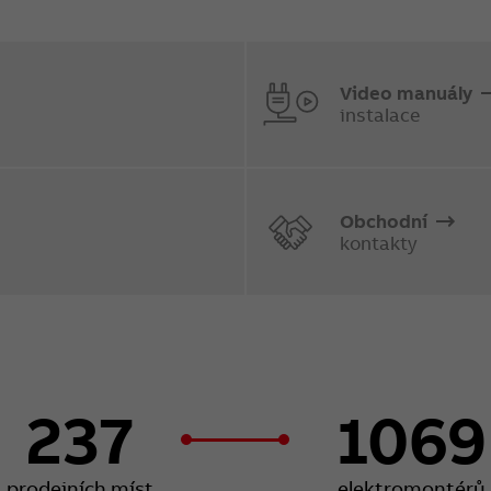
Video manuály
instalace
Obchodní
kontakty
237
1069
prodejních míst
elektromontérů