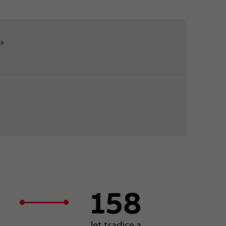
158
let tradice a