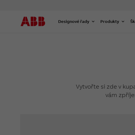
Designové řady
Produkty
Šk
Vytvořte si zde v kup
vám zpříje