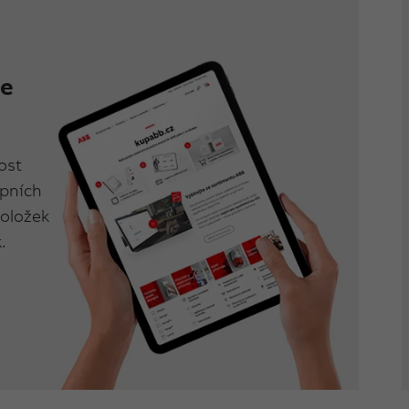
se
ost
upních
položek
.