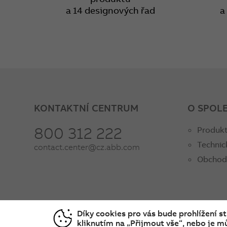
a 14 designových řad
a
KONTAKTNÍ CENTRUM
O SPOL
800 312 222
Produkt
Technic
contact.center@cz.abb.com
Obchod
Díky cookies pro vás bude prohlížení s
kliknutím na „Přijmout vše“, nebo je mů