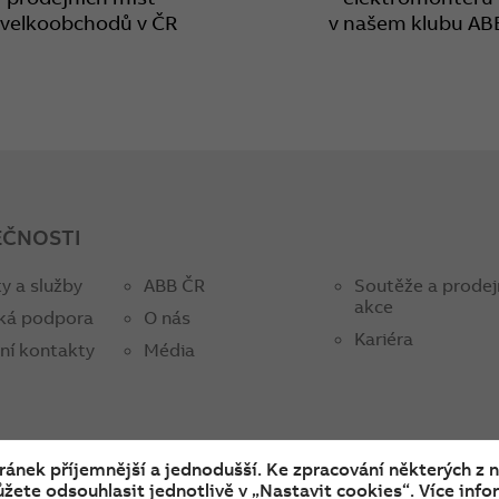
 velkoobchodů v ČR
v našem klubu AB
EČNOSTI
y a služby
ABB ČR
Soutěže a prodej
akce
ká podpora
O nás
Kariéra
ní kontakty
Média
tránek příjemnější a jednodušší. Ke zpracování některých z 
žete odsouhlasit jednotlivě v „Nastavit cookies“. Více infor