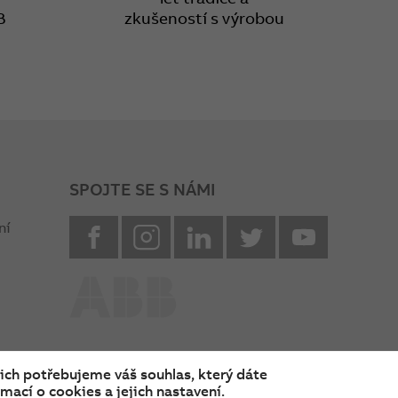
B
zkušeností s výrobou
SPOJTE SE S NÁMI
facebook
instagram
Linkedin
twitter
youtube
ní
nich potřebujeme váš souhlas, který dáte
mací o cookies a jejich nastavení.