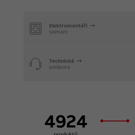
Elektromontéři
seznam
Technická
podpora
4924
produktů