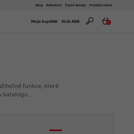
Blog
Reference
Časté dotazy
Prodejní místa
Hledat
Košík
Moje kupABB
Klub ABB
0
užitečné funkce, které
v katalogu.