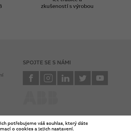
B
zkušeností s výrobou
SPOJTE SE S NÁMI
facebook
instagram
Linkedin
twitter
youtube
ní
nich potřebujeme váš souhlas, který dáte
mací o cookies a jejich nastavení.