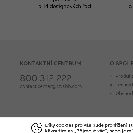
a 14 designových řad
a
KONTAKTNÍ CENTRUM
O SPOL
800 312 222
Produkt
Technic
contact.center@cz.abb.com
Obchod
Díky cookies pro vás bude prohlížení s
kliknutím na „Přijmout vše“, nebo je mů