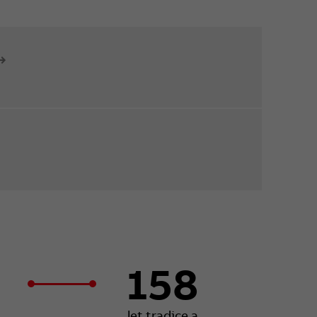
158
let tradice a