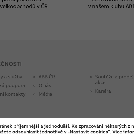
 velkoobchodů v ČR
v našem klubu AB
EČNOSTI
y a služby
ABB ČR
Soutěže a prodej
akce
ká podpora
O nás
Kariéra
ní kontakty
Média
tránek příjemnější a jednodušší. Ke zpracování některých z 
žete odsouhlasit jednotlivě v „Nastavit cookies“. Více infor