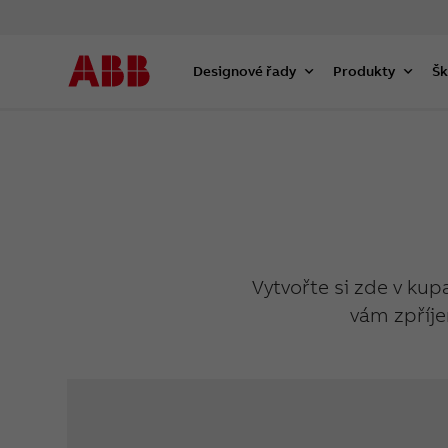
Designové řady
Produkty
Šk
Vytvořte si zde v kup
vám zpříje