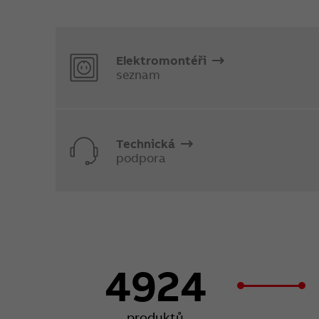
Elektromontéři
seznam
Technická
podpora
4924
produktů