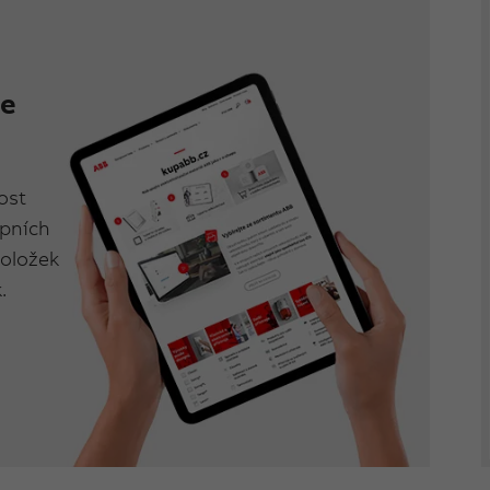
se
ost
upních
položek
.