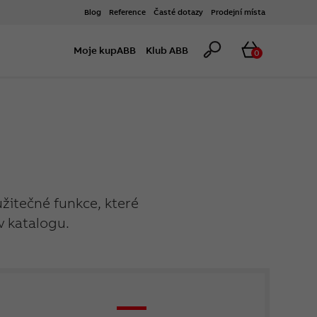
Blog
Reference
Časté dotazy
Prodejní místa
Hledat
Košík
Moje kupABB
Klub ABB
0
užitečné funkce, které
v katalogu.