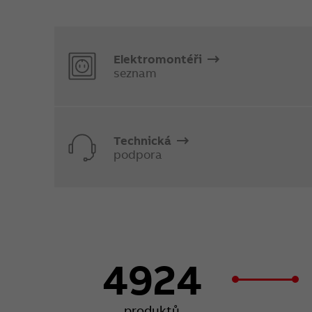
Elektromontéři
seznam
Technická
podpora
4924
produktů