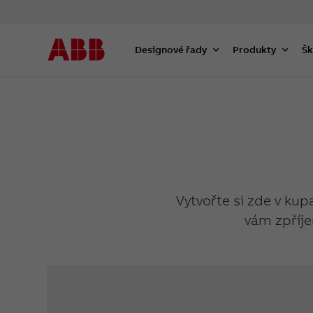
Designové řady
Produkty
Šk
Vytvořte si zde v kup
vám zpříje