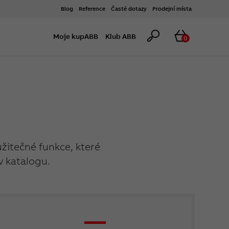
Blog
Reference
Časté dotazy
Prodejní místa
Hledat
Košík
Moje kupABB
Klub ABB
0
užitečné funkce, které
v katalogu.