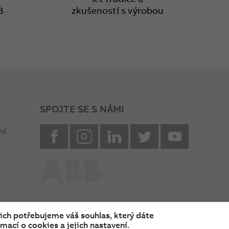
B
zkušeností s výrobou
SPOJTE SE S NÁMI
facebook
instagram
Linkedin
twitter
youtube
ní
nich potřebujeme váš souhlas, který dáte
mací o cookies a jejich nastavení.