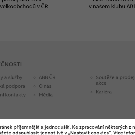
 velkoobchodů v ČR
v našem klubu AB
EČNOSTI
y a služby
ABB ČR
Soutěže a prodej
akce
ká podpora
O nás
Kariéra
ní kontakty
Média
tránek příjemnější a jednodušší. Ke zpracování některých z 
žete odsouhlasit jednotlivě v „Nastavit cookies“. Více infor