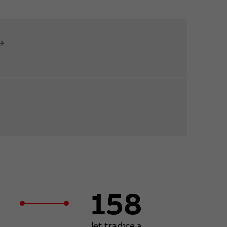
158
let tradice a