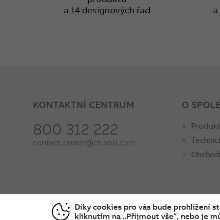
a 14 designových řad
a
KONTAKTNÍ CENTRUM
O SPOL
800 312 222
Produkt
Technic
contact.center@cz.abb.com
Obchod
Díky cookies pro vás bude prohlížení s
kliknutím na „Přijmout vše“, nebo je mů