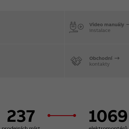
Video manuály
instalace
Obchodní
kontakty
237
1069
prodejních míst
elektromontérů