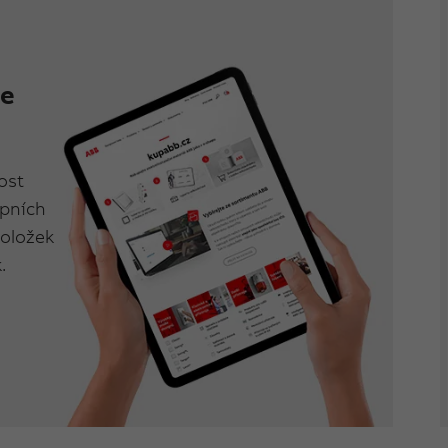
se
ost
upních
položek
.