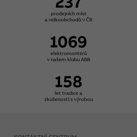
237
prodejních míst
a velkoobchodů v ČR
1069
elektromontérů
v našem klubu ABB
158
let tradice a
zkušeností s výrobou
KONTAKTNÍ CENTRUM