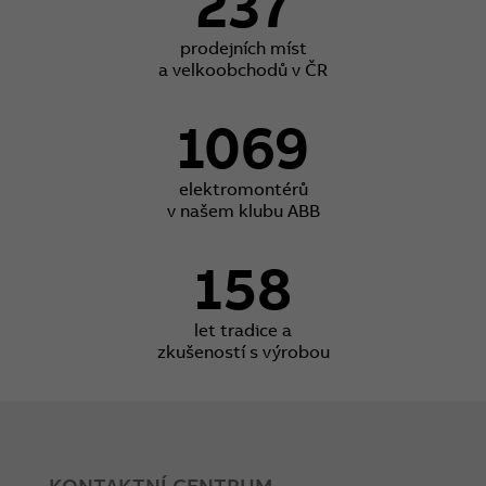
237
prodejních míst
a velkoobchodů v ČR
1069
elektromontérů
v našem klubu ABB
158
let tradice a
zkušeností s výrobou
KONTAKTNÍ CENTRUM