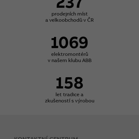
237
prodejních míst
a velkoobchodů v ČR
1069
elektromontérů
v našem klubu ABB
158
let tradice a
zkušeností s výrobou
KONTAKTNÍ CENTRUM