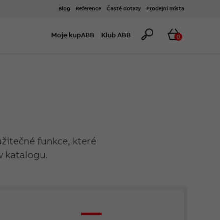
Blog
Reference
Časté dotazy
Prodejní místa
Hledat
Košík
Moje kupABB
Klub ABB
0
užitečné funkce, které
v katalogu.