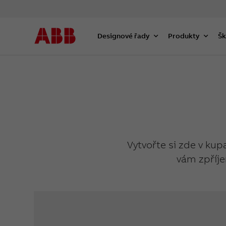
Designové řady
Produkty
Šk
Vytvořte si zde v kup
vám zpříje