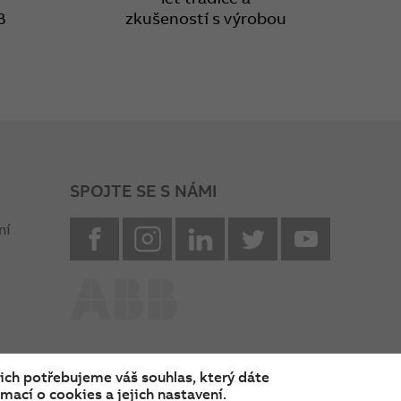
B
zkušeností s výrobou
SPOJTE SE S NÁMI
facebook
instagram
Linkedin
twitter
youtube
ní
nich potřebujeme váš souhlas, který dáte
mací o cookies a jejich nastavení.