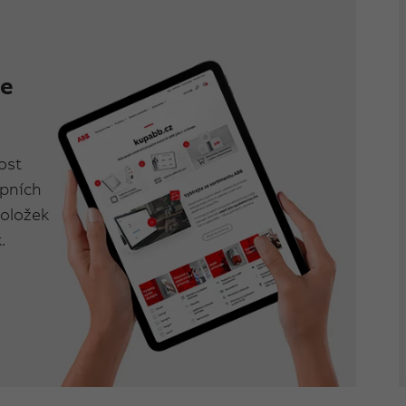
se
ost
upních
položek
.