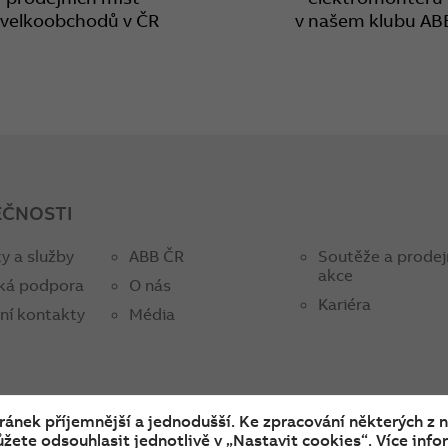
 velkoobchodů v ČR
v našem klubu AB
EČNOSTI
y a služby
ABB ČR
Soutěže a prodej
akce
ká podpora
O nás
Kariéra
ní kontakty
Média
tránek příjemnější a jednodušší. Ke zpracování některých z 
žete odsouhlasit jednotlivě v „Nastavit cookies“. Více infor