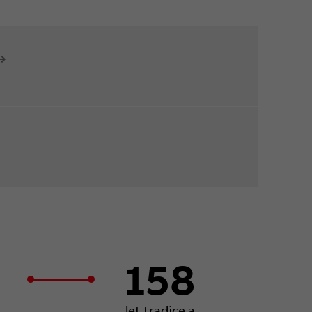
158
let tradice a