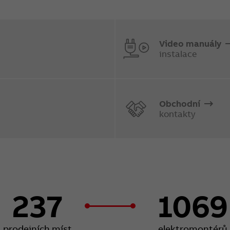
Video manuály
instalace
Obchodní
kontakty
237
1069
prodejních míst
elektromontérů