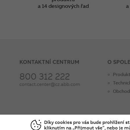
a 14 designových řad
a
KONTAKTNÍ CENTRUM
O SPOL
800 312 222
Produkt
Technic
contact.center@cz.abb.com
Obchod
Díky cookies pro vás bude prohlížení s
kliknutím na „Přijmout vše“, nebo je mů