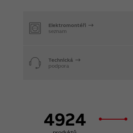
Elektromontéři
seznam
Technická
podpora
4924
produktů