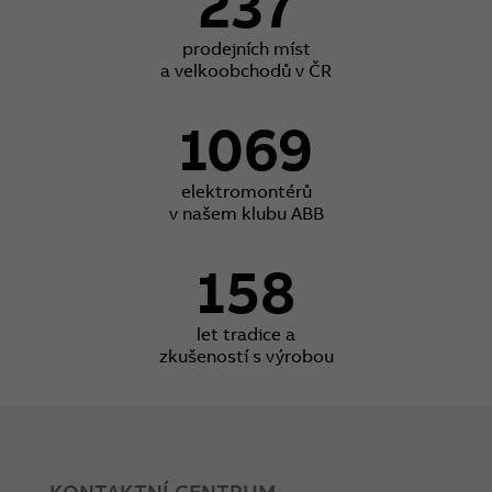
237
prodejních míst
a velkoobchodů v ČR
1069
elektromontérů
v našem klubu ABB
158
let tradice a
zkušeností s výrobou
KONTAKTNÍ CENTRUM