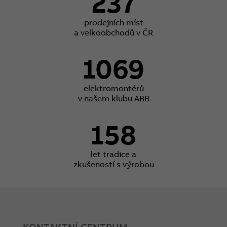
237
prodejních míst
a velkoobchodů v ČR
1069
elektromontérů
v našem klubu ABB
158
let tradice a
zkušeností s výrobou
KONTAKTNÍ CENTRUM