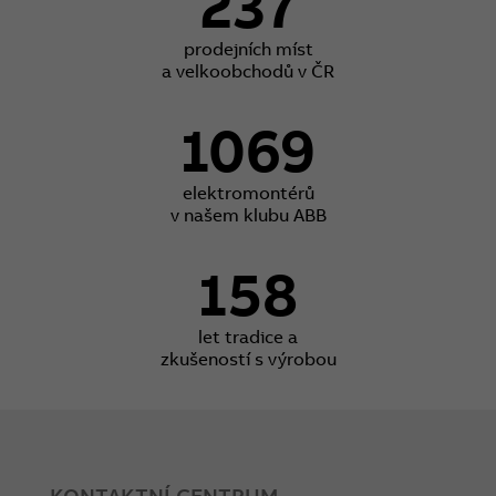
237
prodejních míst
a velkoobchodů v ČR
1069
elektromontérů
v našem klubu ABB
158
let tradice a
zkušeností s výrobou
KONTAKTNÍ CENTRUM