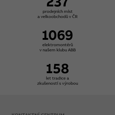
237
prodejních míst
a velkoobchodů v ČR
1069
elektromontérů
v našem klubu ABB
158
let tradice a
zkušeností s výrobou
KONTAKTNÍ CENTRUM