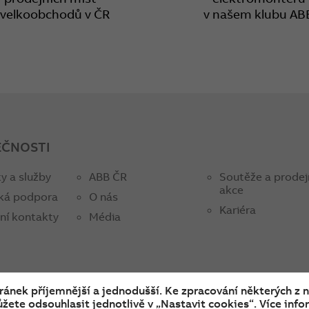
 velkoobchodů v ČR
v našem klubu AB
EČNOSTI
y a služby
ABB ČR
Soutěže a prodej
akce
ká podpora
O nás
Kariéra
ní kontakty
Média
tránek příjemnější a jednodušší. Ke zpracování některých z 
žete odsouhlasit jednotlivě v „Nastavit cookies“. Více infor