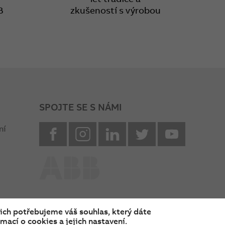
B
zkušeností s výrobou
SPOJTE SE S NÁMI
facebook
instagram
Linkedin
twitter
youtube
ní
nich potřebujeme váš souhlas, který dáte
mací o cookies a jejich nastavení.