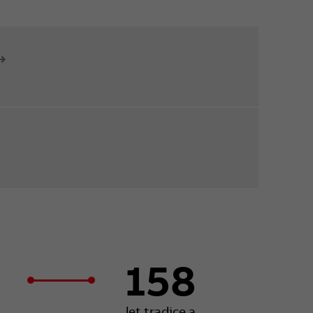
158
let tradice a