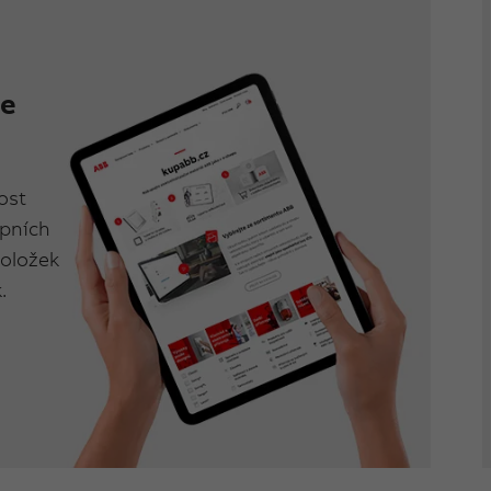
se
ost
upních
položek
.