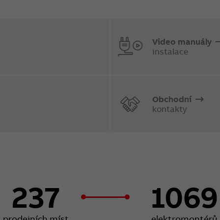
Video manuály
instalace
Obchodní
kontakty
237
1069
prodejních míst
elektromontérů