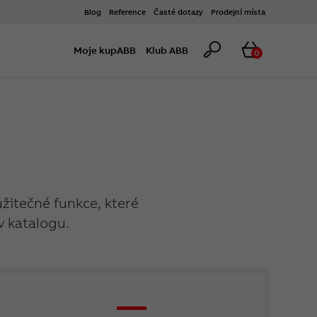
Blog
Reference
Časté dotazy
Prodejní místa
Hledat
Košík
Moje kupABB
Klub ABB
0
užitečné funkce, které
v katalogu.