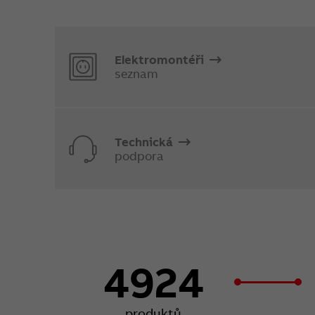
Elektromontéři
seznam
Technická
podpora
4924
produktů