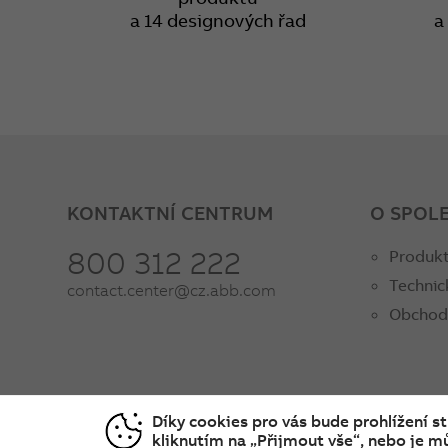
a 14 designových řad
a
KONTAKTNÍ CENTRUM
O SPOL
800 312 222
Produkt
Technic
contact.center@cz.abb.com
Obchod
Díky cookies pro vás bude prohlížení s
kliknutím na „Přijmout vše“, nebo je mů