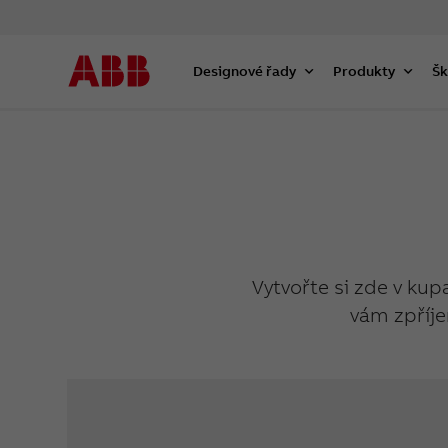
Designové řady
Produkty
Šk
Vytvořte si zde v kup
vám zpříje