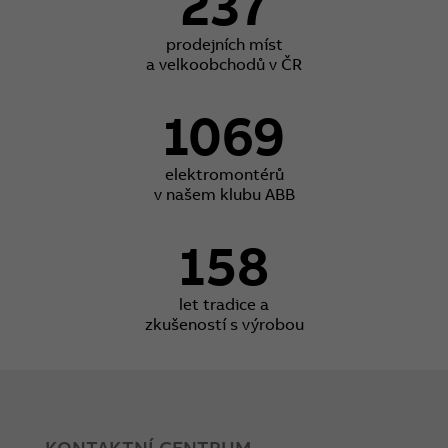
237
prodejních míst
a velkoobchodů v ČR
1069
elektromontérů
v našem klubu ABB
158
let tradice a
zkušeností s výrobou
KONTAKTNÍ CENTRUM