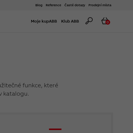
Blog
Reference
Časté dotazy
Prodejní místa
Hledat
Košík
Moje kupABB
Klub ABB
0
užitečné funkce, které
v katalogu.