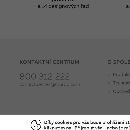
a 14 designových řad
a
KONTAKTNÍ CENTRUM
O SPOL
800 312 222
Produkt
Technic
contact.center@cz.abb.com
Obchod
Díky cookies pro vás bude prohlížení s
kliknutím na „Přijmout vše“, nebo je mů