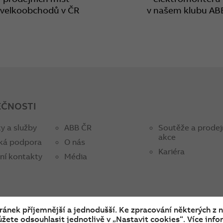
 velkoobchodů v ČR
v našem klubu AB
EČNOSTI
y a služby
ABB ČR
Soutěže a prodej
akce
ká podpora
O nás
Kariéra
ní kontakty
Média
tránek příjemnější a jednodušší. Ke zpracování některých z 
žete odsouhlasit jednotlivě v „Nastavit cookies“. Více infor