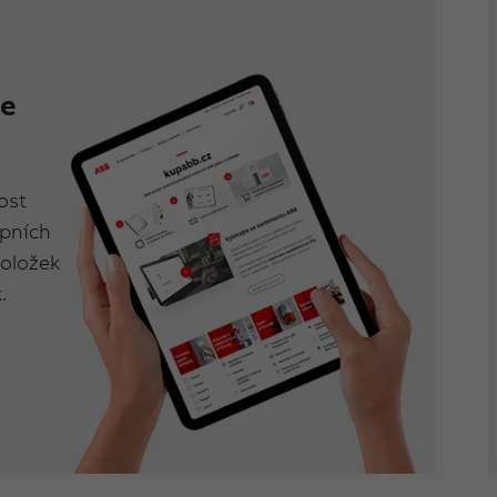
se
ost
upních
položek
.