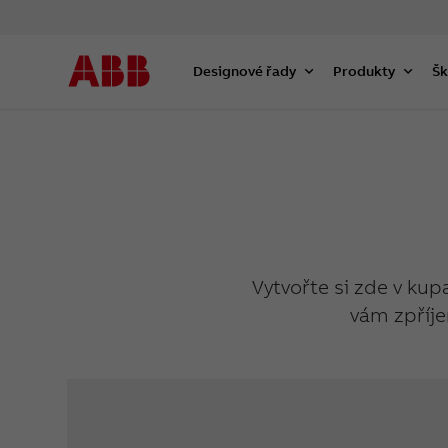
Designové řady
Produkty
Šk
Vytvořte si zde v kup
vám zpříje