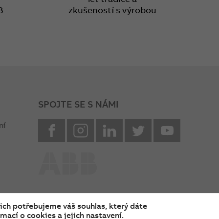
B
zkušeností s výrobou
SPOJTE SE S NÁMI
facebook
instagram
Linkedin
twitter
youtube
ní
nich potřebujeme váš souhlas, který dáte
mací o cookies a jejich nastavení.