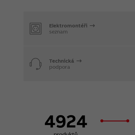
Elektromontéři
seznam
Technická
podpora
4924
produktů