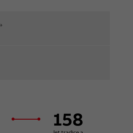
158
let tradice a